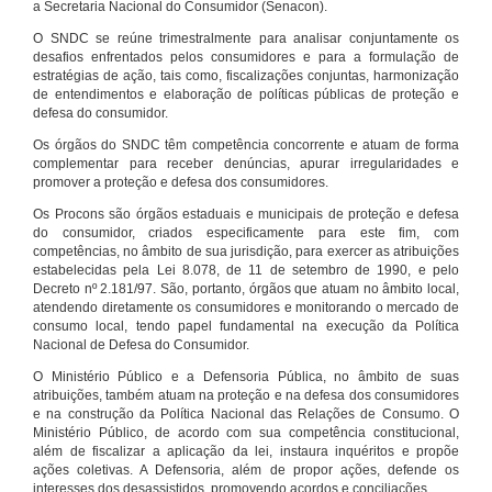
a Secretaria Nacional do Consumidor (Senacon).
O SNDC se reúne trimestralmente para analisar conjuntamente os
desafios enfrentados pelos consumidores e para a formulação de
estratégias de ação, tais como, fiscalizações conjuntas, harmonização
de entendimentos e elaboração de políticas públicas de proteção e
defesa do consumidor.
Os órgãos do SNDC têm competência concorrente e atuam de forma
complementar para receber denúncias, apurar irregularidades e
promover a proteção e defesa dos consumidores.
Os Procons são órgãos estaduais e municipais de proteção e defesa
do consumidor, criados especificamente para este fim, com
competências, no âmbito de sua jurisdição, para exercer as atribuições
estabelecidas pela Lei 8.078, de 11 de setembro de 1990, e pelo
Decreto nº 2.181/97. São, portanto, órgãos que atuam no âmbito local,
atendendo diretamente os consumidores e monitorando o mercado de
consumo local, tendo papel fundamental na execução da Política
Nacional de Defesa do Consumidor.
O Ministério Público e a Defensoria Pública, no âmbito de suas
atribuições, também atuam na proteção e na defesa dos consumidores
e na construção da Política Nacional das Relações de Consumo. O
Ministério Público, de acordo com sua competência constitucional,
além de fiscalizar a aplicação da lei, instaura inquéritos e propõe
ações coletivas. A Defensoria, além de propor ações, defende os
interesses dos desassistidos, promovendo acordos e conciliações.