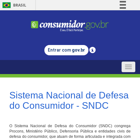
BRASIL
Simplifique!
Comunica BR
Participe
Acesso à informação
Entrar com
gov.br
Legislação
Canais
Toggle
naviga
Sistema Nacional de Defesa
do Consumidor - SNDC
O Sistema Nacional de Defesa do Consumidor (SNDC) congrega
Procons, Ministério Público, Defensoria Pública e entidades civis de
defesa do consumidor, que atuam de forma articulada e integrada com