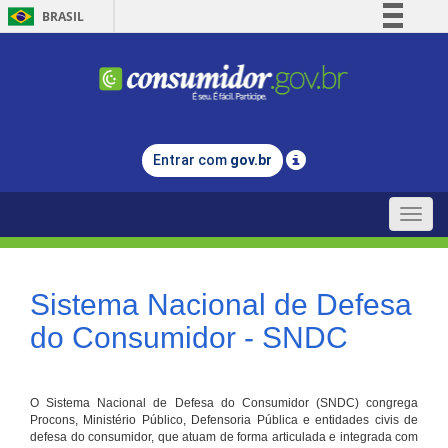
BRASIL
Simplifique!
Comunica BR
Participe
Acesso à informação
Entrar com
gov.br
Legislação
Canais
Toggle
naviga
Sistema Nacional de Defesa
do Consumidor - SNDC
O Sistema Nacional de Defesa do Consumidor (SNDC) congrega
Procons, Ministério Público, Defensoria Pública e entidades civis de
defesa do consumidor, que atuam de forma articulada e integrada com