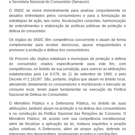
a Secretaria Nacional do Consumidor (Senacon).
O SNDC se reúne trimestralmente para analisar conjuntamente os
desafios enfrentados pelos consumidores e para a formulação de
estratégias de ação, tais como, fiscalizações conjuntas, harmonização
de entendimentos e elaboração de políticas públicas de proteção e
defesa do consumidor.
Os órgãos do SNDC têm competência concorrente e atuam de forma
complementar para receber denúncias, apurar irregularidades e
promover a proteção e defesa dos consumidores.
Os Procons são órgãos estaduais e municipais de proteção e defesa
do consumidor, criados especificamente para este fim, com
competências, no âmbito de sua jurisdição, para exercer as atribuições
estabelecidas pela Lei 8.078, de 11 de setembro de 1990, e pelo
Decreto nº 2.181/97. São, portanto, órgãos que atuam no âmbito local,
atendendo diretamente os consumidores e monitorando o mercado de
consumo local, tendo papel fundamental na execução da Política
Nacional de Defesa do Consumidor.
O Ministério Público e a Defensoria Pública, no âmbito de suas
atribuições, também atuam na proteção e na defesa dos consumidores
e na construção da Política Nacional das Relações de Consumo. O
Ministério Público, de acordo com sua competência constitucional,
além de fiscalizar a aplicação da lei, instaura inquéritos e propõe
ações coletivas. A Defensoria, além de propor ações, defende os
interesses dos desassistidos, promovendo acordos e conciliações.