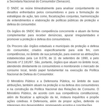
a Secretaria Nacional do Consumidor (Senacon).
O SNDC se reúne trimestralmente para analisar conjuntamente os
desafios enfrentados pelos consumidores e para a formulação de
estratégias de ação, tais como, fiscalizações conjuntas, harmonização
de entendimentos e elaboração de políticas públicas de proteção e
defesa do consumidor.
Os órgãos do SNDC têm competência concorrente e atuam de forma
complementar para receber denúncias, apurar irregularidades e
promover a proteção e defesa dos consumidores.
Os Procons são órgãos estaduais e municipais de proteção e defesa
do consumidor, criados especificamente para este fim, com
competências, no âmbito de sua jurisdição, para exercer as atribuições
estabelecidas pela Lei 8.078, de 11 de setembro de 1990, e pelo
Decreto nº 2.181/97. São, portanto, órgãos que atuam no âmbito local,
atendendo diretamente os consumidores e monitorando o mercado de
consumo local, tendo papel fundamental na execução da Política
Nacional de Defesa do Consumidor.
O Ministério Público e a Defensoria Pública, no âmbito de suas
atribuições, também atuam na proteção e na defesa dos consumidores
e na construção da Política Nacional das Relações de Consumo. O
Ministério Público, de acordo com sua competência constitucional,
além de fiscalizar a aplicação da lei, instaura inquéritos e propõe
ações coletivas. A Defensoria, além de propor ações, defende os
interesses dos desassistidos, promovendo acordos e conciliações.