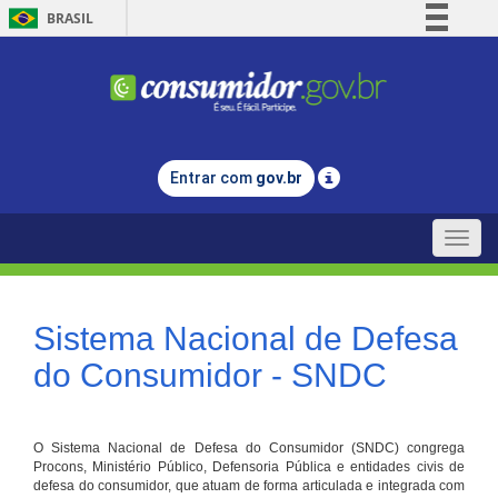
BRASIL
Simplifique!
Comunica BR
Participe
Acesso à informação
Entrar com
gov.br
Legislação
Canais
Toggle
naviga
Sistema Nacional de Defesa
do Consumidor - SNDC
O Sistema Nacional de Defesa do Consumidor (SNDC) congrega
Procons, Ministério Público, Defensoria Pública e entidades civis de
defesa do consumidor, que atuam de forma articulada e integrada com