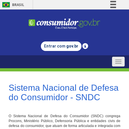
BRASIL
Simplifique!
Comunica BR
Participe
Acesso à informação
Entrar com
gov.br
Legislação
Canais
Toggle
naviga
Sistema Nacional de Defesa
do Consumidor - SNDC
O Sistema Nacional de Defesa do Consumidor (SNDC) congrega
Procons, Ministério Público, Defensoria Pública e entidades civis de
defesa do consumidor, que atuam de forma articulada e integrada com