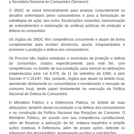
a Secretaria Nacional do Consumidor (Senacon).
O SNDC se reúne trimestralmente para analisar conjuntamente os
desafios enfrentados pelos consumidores e para a formulação de
estratégias de ação, tais como, fiscalizações conjuntas, harmonização
de entendimentos e elaboração de políticas públicas de proteção e
defesa do consumidor.
Os órgãos do SNDC têm competência concorrente e atuam de forma
complementar para receber denúncias, apurar irregularidades e
promover a proteção e defesa dos consumidores.
Os Procons são órgãos estaduais e municipais de proteção e defesa
do consumidor, criados especificamente para este fim, com
competências, no âmbito de sua jurisdição, para exercer as atribuições
estabelecidas pela Lei 8.078, de 11 de setembro de 1990, e pelo
Decreto nº 2.181/97. São, portanto, órgãos que atuam no âmbito local,
atendendo diretamente os consumidores e monitorando o mercado de
consumo local, tendo papel fundamental na execução da Política
Nacional de Defesa do Consumidor.
O Ministério Público e a Defensoria Pública, no âmbito de suas
atribuições, também atuam na proteção e na defesa dos consumidores
e na construção da Política Nacional das Relações de Consumo. O
Ministério Público, de acordo com sua competência constitucional,
além de fiscalizar a aplicação da lei, instaura inquéritos e propõe
ações coletivas. A Defensoria, além de propor ações, defende os
interesses dos desassistidos, promovendo acordos e conciliações.