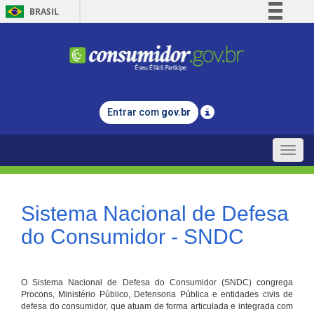
BRASIL
Simplifique!
Comunica BR
Participe
Acesso à informação
Entrar com
gov.br
Legislação
Canais
Toggle
naviga
Sistema Nacional de Defesa
do Consumidor - SNDC
O Sistema Nacional de Defesa do Consumidor (SNDC) congrega
Procons, Ministério Público, Defensoria Pública e entidades civis de
defesa do consumidor, que atuam de forma articulada e integrada com