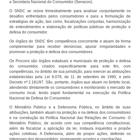
a Secretaria Nacional do Consumidor (Senacon).
O SNDC se reúne trimestralmente para analisar conjuntamente os
desafios enfrentados pelos consumidores e para a formulação de
estratégias de ação, tais como, fiscalizações conjuntas, harmonização
de entendimentos e elaboração de políticas públicas de proteção e
defesa do consumidor.
Os órgãos do SNDC têm competência concorrente e atuam de forma
complementar para receber denúncias, apurar irregularidades e
promover a proteção e defesa dos consumidores.
Os Procons são órgãos estaduais e municipais de proteção e defesa
do consumidor, criados especificamente para este fim, com
competências, no âmbito de sua jurisdição, para exercer as atribuições
estabelecidas pela Lei 8.078, de 11 de setembro de 1990, e pelo
Decreto nº 2.181/97. São, portanto, órgãos que atuam no âmbito local,
atendendo diretamente os consumidores e monitorando o mercado de
consumo local, tendo papel fundamental na execução da Política
Nacional de Defesa do Consumidor.
O Ministério Público e a Defensoria Pública, no âmbito de suas
atribuições, também atuam na proteção e na defesa dos consumidores
e na construção da Política Nacional das Relações de Consumo. O
Ministério Público, de acordo com sua competência constitucional,
além de fiscalizar a aplicação da lei, instaura inquéritos e propõe
ações coletivas. A Defensoria, além de propor ações, defende os
interesses dos desassistidos, promovendo acordos e conciliações.