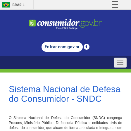
BRASIL
Simplifique!
Comunica BR
Participe
Acesso à informação
Entrar com
gov.br
Legislação
Canais
Toggle
naviga
Sistema Nacional de Defesa
do Consumidor - SNDC
O Sistema Nacional de Defesa do Consumidor (SNDC) congrega
Procons, Ministério Público, Defensoria Pública e entidades civis de
defesa do consumidor, que atuam de forma articulada e integrada com