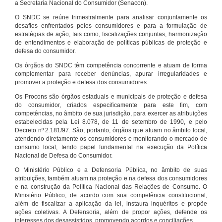
a Secretaria Nacional do Consumidor (Senacon).
O SNDC se reúne trimestralmente para analisar conjuntamente os
desafios enfrentados pelos consumidores e para a formulação de
estratégias de ação, tais como, fiscalizações conjuntas, harmonização
de entendimentos e elaboração de políticas públicas de proteção e
defesa do consumidor.
Os órgãos do SNDC têm competência concorrente e atuam de forma
complementar para receber denúncias, apurar irregularidades e
promover a proteção e defesa dos consumidores.
Os Procons são órgãos estaduais e municipais de proteção e defesa
do consumidor, criados especificamente para este fim, com
competências, no âmbito de sua jurisdição, para exercer as atribuições
estabelecidas pela Lei 8.078, de 11 de setembro de 1990, e pelo
Decreto nº 2.181/97. São, portanto, órgãos que atuam no âmbito local,
atendendo diretamente os consumidores e monitorando o mercado de
consumo local, tendo papel fundamental na execução da Política
Nacional de Defesa do Consumidor.
O Ministério Público e a Defensoria Pública, no âmbito de suas
atribuições, também atuam na proteção e na defesa dos consumidores
e na construção da Política Nacional das Relações de Consumo. O
Ministério Público, de acordo com sua competência constitucional,
além de fiscalizar a aplicação da lei, instaura inquéritos e propõe
ações coletivas. A Defensoria, além de propor ações, defende os
interesses dos desassistidos, promovendo acordos e conciliações.