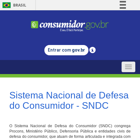
BRASIL
Simplifique!
Comunica BR
Participe
Acesso à informação
Entrar com
gov.br
Legislação
Canais
Toggle
naviga
Sistema Nacional de Defesa
do Consumidor - SNDC
O Sistema Nacional de Defesa do Consumidor (SNDC) congrega
Procons, Ministério Público, Defensoria Pública e entidades civis de
defesa do consumidor, que atuam de forma articulada e integrada com