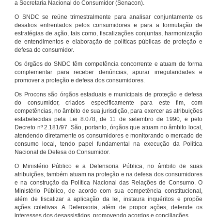
a Secretaria Nacional do Consumidor (Senacon).
O SNDC se reúne trimestralmente para analisar conjuntamente os
desafios enfrentados pelos consumidores e para a formulação de
estratégias de ação, tais como, fiscalizações conjuntas, harmonização
de entendimentos e elaboração de políticas públicas de proteção e
defesa do consumidor.
Os órgãos do SNDC têm competência concorrente e atuam de forma
complementar para receber denúncias, apurar irregularidades e
promover a proteção e defesa dos consumidores.
Os Procons são órgãos estaduais e municipais de proteção e defesa
do consumidor, criados especificamente para este fim, com
competências, no âmbito de sua jurisdição, para exercer as atribuições
estabelecidas pela Lei 8.078, de 11 de setembro de 1990, e pelo
Decreto nº 2.181/97. São, portanto, órgãos que atuam no âmbito local,
atendendo diretamente os consumidores e monitorando o mercado de
consumo local, tendo papel fundamental na execução da Política
Nacional de Defesa do Consumidor.
O Ministério Público e a Defensoria Pública, no âmbito de suas
atribuições, também atuam na proteção e na defesa dos consumidores
e na construção da Política Nacional das Relações de Consumo. O
Ministério Público, de acordo com sua competência constitucional,
além de fiscalizar a aplicação da lei, instaura inquéritos e propõe
ações coletivas. A Defensoria, além de propor ações, defende os
interesses dos desassistidos, promovendo acordos e conciliações.