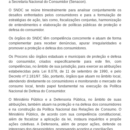
a Secretaria Nacional do Consumidor (Senacon).
O SNDC se reúne trimestralmente para analisar conjuntamente os
desafios enfrentados pelos consumidores e para a formulação de
estratégias de ação, tais como, fiscalizações conjuntas, harmonização
de entendimentos e elaboração de políticas públicas de proteção e
defesa do consumidor.
Os órgãos do SNDC têm competência concorrente e atuam de forma
complementar para receber denúncias, apurar irregularidades e
promover a proteção e defesa dos consumidores.
Os Procons são órgãos estaduais e municipais de proteção e defesa
do consumidor, criados especificamente para este fim, com
competências, no âmbito de sua jurisdição, para exercer as atribuições
estabelecidas pela Lei 8.078, de 11 de setembro de 1990, e pelo
Decreto nº 2.181/97. São, portanto, órgãos que atuam no âmbito local,
atendendo diretamente os consumidores e monitorando o mercado de
consumo local, tendo papel fundamental na execução da Política
Nacional de Defesa do Consumidor.
O Ministério Público e a Defensoria Pública, no âmbito de suas
atribuições, também atuam na proteção e na defesa dos consumidores
e na construção da Política Nacional das Relações de Consumo. O
Ministério Público, de acordo com sua competência constitucional,
além de fiscalizar a aplicação da lei, instaura inquéritos e propõe
ações coletivas. A Defensoria, além de propor ações, defende os
interesses dos desassistidos, promovendo acordos e conciliações.