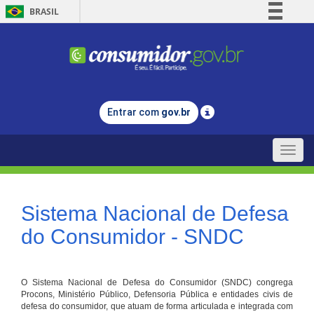
BRASIL
Simplifique!
Comunica BR
Participe
Acesso à informação
Entrar com
gov.br
Legislação
Canais
Toggle
naviga
Sistema Nacional de Defesa
do Consumidor - SNDC
O Sistema Nacional de Defesa do Consumidor (SNDC) congrega
Procons, Ministério Público, Defensoria Pública e entidades civis de
defesa do consumidor, que atuam de forma articulada e integrada com