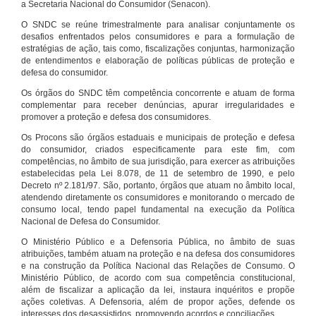
a Secretaria Nacional do Consumidor (Senacon).
O SNDC se reúne trimestralmente para analisar conjuntamente os
desafios enfrentados pelos consumidores e para a formulação de
estratégias de ação, tais como, fiscalizações conjuntas, harmonização
de entendimentos e elaboração de políticas públicas de proteção e
defesa do consumidor.
Os órgãos do SNDC têm competência concorrente e atuam de forma
complementar para receber denúncias, apurar irregularidades e
promover a proteção e defesa dos consumidores.
Os Procons são órgãos estaduais e municipais de proteção e defesa
do consumidor, criados especificamente para este fim, com
competências, no âmbito de sua jurisdição, para exercer as atribuições
estabelecidas pela Lei 8.078, de 11 de setembro de 1990, e pelo
Decreto nº 2.181/97. São, portanto, órgãos que atuam no âmbito local,
atendendo diretamente os consumidores e monitorando o mercado de
consumo local, tendo papel fundamental na execução da Política
Nacional de Defesa do Consumidor.
O Ministério Público e a Defensoria Pública, no âmbito de suas
atribuições, também atuam na proteção e na defesa dos consumidores
e na construção da Política Nacional das Relações de Consumo. O
Ministério Público, de acordo com sua competência constitucional,
além de fiscalizar a aplicação da lei, instaura inquéritos e propõe
ações coletivas. A Defensoria, além de propor ações, defende os
interesses dos desassistidos, promovendo acordos e conciliações.