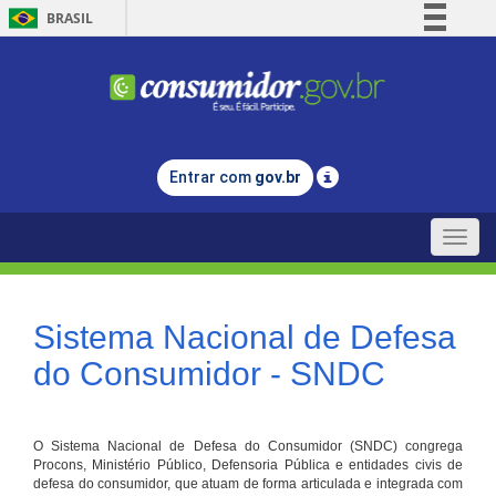
BRASIL
Simplifique!
Comunica BR
Participe
Acesso à informação
Entrar com
gov.br
Legislação
Canais
Toggle
naviga
Sistema Nacional de Defesa
do Consumidor - SNDC
O Sistema Nacional de Defesa do Consumidor (SNDC) congrega
Procons, Ministério Público, Defensoria Pública e entidades civis de
defesa do consumidor, que atuam de forma articulada e integrada com