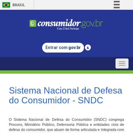
BRASIL
Simplifique!
Comunica BR
Participe
Acesso à informação
Entrar com
gov.br
Legislação
Canais
Toggle
naviga
Sistema Nacional de Defesa
do Consumidor - SNDC
O Sistema Nacional de Defesa do Consumidor (SNDC) congrega
Procons, Ministério Público, Defensoria Pública e entidades civis de
defesa do consumidor, que atuam de forma articulada e integrada com