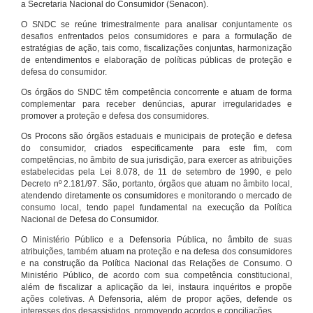
a Secretaria Nacional do Consumidor (Senacon).
O SNDC se reúne trimestralmente para analisar conjuntamente os
desafios enfrentados pelos consumidores e para a formulação de
estratégias de ação, tais como, fiscalizações conjuntas, harmonização
de entendimentos e elaboração de políticas públicas de proteção e
defesa do consumidor.
Os órgãos do SNDC têm competência concorrente e atuam de forma
complementar para receber denúncias, apurar irregularidades e
promover a proteção e defesa dos consumidores.
Os Procons são órgãos estaduais e municipais de proteção e defesa
do consumidor, criados especificamente para este fim, com
competências, no âmbito de sua jurisdição, para exercer as atribuições
estabelecidas pela Lei 8.078, de 11 de setembro de 1990, e pelo
Decreto nº 2.181/97. São, portanto, órgãos que atuam no âmbito local,
atendendo diretamente os consumidores e monitorando o mercado de
consumo local, tendo papel fundamental na execução da Política
Nacional de Defesa do Consumidor.
O Ministério Público e a Defensoria Pública, no âmbito de suas
atribuições, também atuam na proteção e na defesa dos consumidores
e na construção da Política Nacional das Relações de Consumo. O
Ministério Público, de acordo com sua competência constitucional,
além de fiscalizar a aplicação da lei, instaura inquéritos e propõe
ações coletivas. A Defensoria, além de propor ações, defende os
interesses dos desassistidos, promovendo acordos e conciliações.