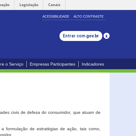
mação
Legislação
Canais
ACESSIBILIDADE
ALTO CONTRASTE
Entrar com
gov.br
re o Serviço
Empresas Participantes
Indicadores
dades civis de defesa do consumidor, que atuam de
a formulação de estratégias de ação, tais como,
umidor.