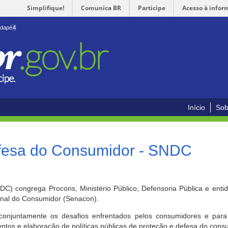
Simplifique!
Comunica BR
Participe
Acesso à infor
odapé
4
Início
Sob
efesa do Consumidor - SNDC
) congrega Procons, Ministério Público, Defensoria Pública e enti
ional do Consumidor (Senacon).
conjuntamente os desafios enfrentados pelos consumidores e para 
ntos e elaboração de políticas públicas de proteção e defesa do cons