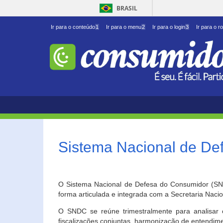
BRASIL
Ir para o conteúdo
1
Ir para o menu
2
Ir para o login
3
Ir para o r
Sistema Nacional de D
O Sistema Nacional de Defesa do Consumidor (SNDC
forma articulada e integrada com a Secretaria Nac
O SNDC se reúne trimestralmente para analisar 
fiscalizações conjuntas, harmonização de entendime