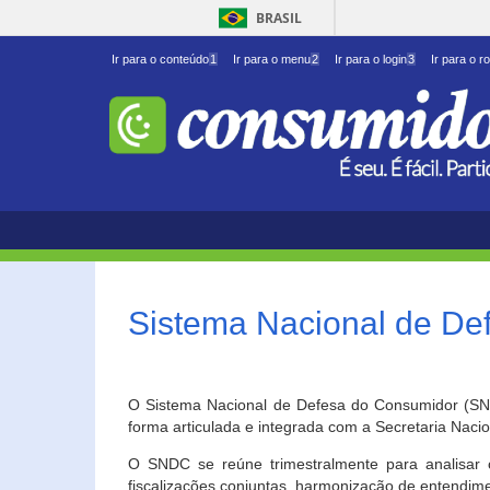
BRASIL
Ir para o conteúdo
1
Ir para o menu
2
Ir para o login
3
Ir para o r
Sistema Nacional de D
O Sistema Nacional de Defesa do Consumidor (SNDC
forma articulada e integrada com a Secretaria Nac
O SNDC se reúne trimestralmente para analisar 
fiscalizações conjuntas, harmonização de entendime