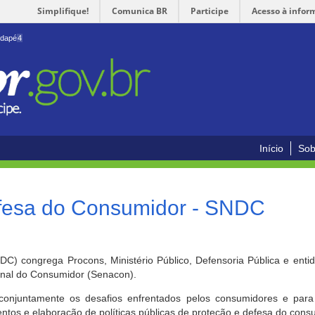
Simplifique!
Comunica BR
Participe
Acesso à infor
odapé
4
Início
Sob
efesa do Consumidor - SNDC
) congrega Procons, Ministério Público, Defensoria Pública e enti
ional do Consumidor (Senacon).
conjuntamente os desafios enfrentados pelos consumidores e para 
ntos e elaboração de políticas públicas de proteção e defesa do cons