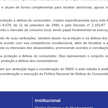
e atuam de forma complementar para receber denúncias, apurar irr
roteção e defesa do consumidor, criados especificamente para este f
ei 8.078, de 11 de setembro de 1990, e pelo Decreto nº 2.181/97.
ndo o mercado de consumo local, tendo papel fundamental na execuçã
mbito de suas atribuições, também atuam na proteção e na defesa dos
 acordo com sua competência constitucional, além de fiscalizar a ap
ende os interesses dos desassistidos, promovendo acordos e conciliaçõ
na proteção e defesa do consumidor. Elas representam o conjunto o
e proteção e defesa dos consumidores.
 tem por atribuição legal a coordenação do SNDC e está voltada à aná
, coordenação e execução da Política Nacional de Defesa do Consumido
Institucional
Órgãos Gestores e de Monitoramento