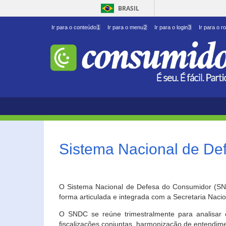
BRASIL
Ir para o conteúdo
1
Ir para o menu
2
Ir para o login
3
Ir para o r
Sistema Nacional de D
O Sistema Nacional de Defesa do Consumidor (SNDC
forma articulada e integrada com a Secretaria Nac
O SNDC se reúne trimestralmente para analisar 
fiscalizações conjuntas, harmonização de entendime