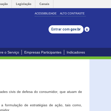
mação
Legislação
Canais
ACESSIBILIDADE
ALTO CONTRASTE
Entrar com
gov.br
re o Serviço
Empresas Participantes
Indicadores
dades civis de defesa do consumidor, que atuam de
a formulação de estratégias de ação, tais como,
umidor.