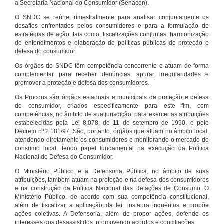
a Secretaria Nacional do Consumidor (Senacon).
O SNDC se reúne trimestralmente para analisar conjuntamente os
desafios enfrentados pelos consumidores e para a formulação de
estratégias de ação, tais como, fiscalizações conjuntas, harmonização
de entendimentos e elaboração de políticas públicas de proteção e
defesa do consumidor.
Os órgãos do SNDC têm competência concorrente e atuam de forma
complementar para receber denúncias, apurar irregularidades e
promover a proteção e defesa dos consumidores.
Os Procons são órgãos estaduais e municipais de proteção e defesa
do consumidor, criados especificamente para este fim, com
competências, no âmbito de sua jurisdição, para exercer as atribuições
estabelecidas pela Lei 8.078, de 11 de setembro de 1990, e pelo
Decreto nº 2.181/97. São, portanto, órgãos que atuam no âmbito local,
atendendo diretamente os consumidores e monitorando o mercado de
consumo local, tendo papel fundamental na execução da Política
Nacional de Defesa do Consumidor.
O Ministério Público e a Defensoria Pública, no âmbito de suas
atribuições, também atuam na proteção e na defesa dos consumidores
e na construção da Política Nacional das Relações de Consumo. O
Ministério Público, de acordo com sua competência constitucional,
além de fiscalizar a aplicação da lei, instaura inquéritos e propõe
ações coletivas. A Defensoria, além de propor ações, defende os
interesses dos desassistidos, promovendo acordos e conciliações.