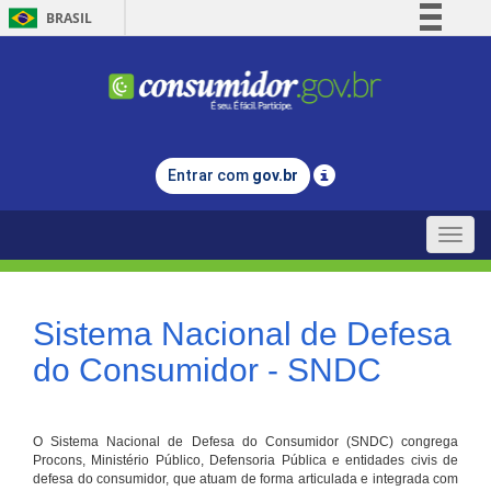
BRASIL
Simplifique!
Comunica BR
Participe
Acesso à informação
Entrar com
gov.br
Legislação
Canais
Toggle
naviga
Sistema Nacional de Defesa
do Consumidor - SNDC
O Sistema Nacional de Defesa do Consumidor (SNDC) congrega
Procons, Ministério Público, Defensoria Pública e entidades civis de
defesa do consumidor, que atuam de forma articulada e integrada com