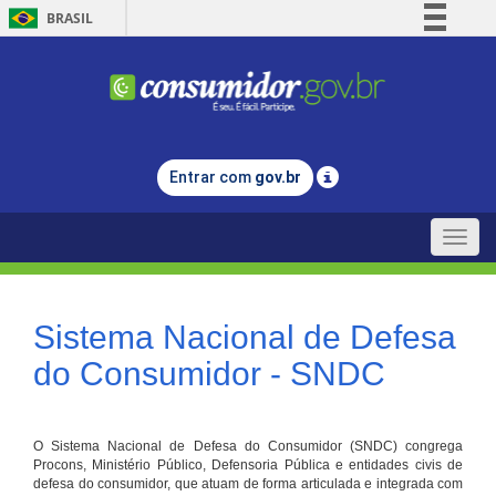
BRASIL
Simplifique!
Comunica BR
Participe
Acesso à informação
Entrar com
gov.br
Legislação
Canais
Toggle
naviga
Sistema Nacional de Defesa
do Consumidor - SNDC
O Sistema Nacional de Defesa do Consumidor (SNDC) congrega
Procons, Ministério Público, Defensoria Pública e entidades civis de
defesa do consumidor, que atuam de forma articulada e integrada com