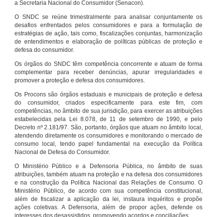
a Secretaria Nacional do Consumidor (Senacon).
O SNDC se reúne trimestralmente para analisar conjuntamente os
desafios enfrentados pelos consumidores e para a formulação de
estratégias de ação, tais como, fiscalizações conjuntas, harmonização
de entendimentos e elaboração de políticas públicas de proteção e
defesa do consumidor.
Os órgãos do SNDC têm competência concorrente e atuam de forma
complementar para receber denúncias, apurar irregularidades e
promover a proteção e defesa dos consumidores.
Os Procons são órgãos estaduais e municipais de proteção e defesa
do consumidor, criados especificamente para este fim, com
competências, no âmbito de sua jurisdição, para exercer as atribuições
estabelecidas pela Lei 8.078, de 11 de setembro de 1990, e pelo
Decreto nº 2.181/97. São, portanto, órgãos que atuam no âmbito local,
atendendo diretamente os consumidores e monitorando o mercado de
consumo local, tendo papel fundamental na execução da Política
Nacional de Defesa do Consumidor.
O Ministério Público e a Defensoria Pública, no âmbito de suas
atribuições, também atuam na proteção e na defesa dos consumidores
e na construção da Política Nacional das Relações de Consumo. O
Ministério Público, de acordo com sua competência constitucional,
além de fiscalizar a aplicação da lei, instaura inquéritos e propõe
ações coletivas. A Defensoria, além de propor ações, defende os
interesses dos desassistidos, promovendo acordos e conciliações.