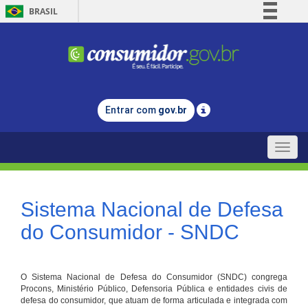
BRASIL
Simplifique!
Comunica BR
Participe
Acesso à informação
Entrar com
gov.br
Legislação
Canais
Toggle
naviga
Sistema Nacional de Defesa
do Consumidor - SNDC
O Sistema Nacional de Defesa do Consumidor (SNDC) congrega
Procons, Ministério Público, Defensoria Pública e entidades civis de
defesa do consumidor, que atuam de forma articulada e integrada com