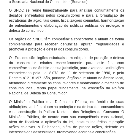
a Secretaria Nacional do Consumidor (Senacon).
O SNDC se reúne trimestralmente para analisar conjuntamente os
desafios enfrentados pelos consumidores e para a formulação de
estratégias de ação, tais como, fiscalizações conjuntas, harmonização
de entendimentos e elaboração de políticas públicas de proteção e
defesa do consumidor.
Os órgãos do SNDC têm competência concorrente e atuam de forma
complementar para receber denúncias, apurar irregularidades e
promover a proteção e defesa dos consumidores.
Os Procons são órgãos estaduais e municipais de proteção e defesa
do consumidor, criados especificamente para este fim, com
competências, no âmbito de sua jurisdição, para exercer as atribuições
estabelecidas pela Lei 8.078, de 11 de setembro de 1990, e pelo
Decreto nº 2.181/97. São, portanto, órgãos que atuam no âmbito local,
atendendo diretamente os consumidores e monitorando o mercado de
consumo local, tendo papel fundamental na execução da Política
Nacional de Defesa do Consumidor.
O Ministério Público e a Defensoria Pública, no âmbito de suas
atribuições, também atuam na proteção e na defesa dos consumidores
e na construção da Política Nacional das Relações de Consumo. O
Ministério Público, de acordo com sua competência constitucional,
além de fiscalizar a aplicação da lei, instaura inquéritos e propõe
ações coletivas. A Defensoria, além de propor ações, defende os
interesses dos desassistidos, promovendo acordos e conciliações.