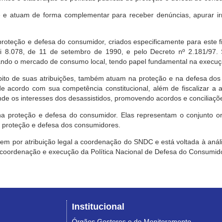
e atuam de forma complementar para receber denúncias, apurar irr
roteção e defesa do consumidor, criados especificamente para este f
ei 8.078, de 11 de setembro de 1990, e pelo Decreto nº 2.181/97.
ndo o mercado de consumo local, tendo papel fundamental na execuçã
mbito de suas atribuições, também atuam na proteção e na defesa dos
 acordo com sua competência constitucional, além de fiscalizar a ap
ende os interesses dos desassistidos, promovendo acordos e conciliaçõ
na proteção e defesa do consumidor. Elas representam o conjunto o
e proteção e defesa dos consumidores.
 tem por atribuição legal a coordenação do SNDC e está voltada à aná
, coordenação e execução da Política Nacional de Defesa do Consumido
Institucional
Órgãos Gestores e de Monitoramento