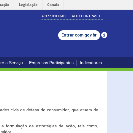
mação
Legislação
Canais
ACESSIBILIDADE
ALTO CONTRASTE
Entrar com
gov.br
re o Serviço
Empresas Participantes
Indicadores
dades civis de defesa do consumidor, que atuam de
a formulação de estratégias de ação, tais como,
umidor.