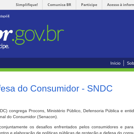
Simplifique!
Comunica BR
Participe
Acesso à infor
odapé
4
Início
Sob
efesa do Consumidor - SNDC
) congrega Procons, Ministério Público, Defensoria Pública e enti
ional do Consumidor (Senacon).
conjuntamente os desafios enfrentados pelos consumidores e para 
ntos e elaboração de políticas públicas de proteção e defesa do cons