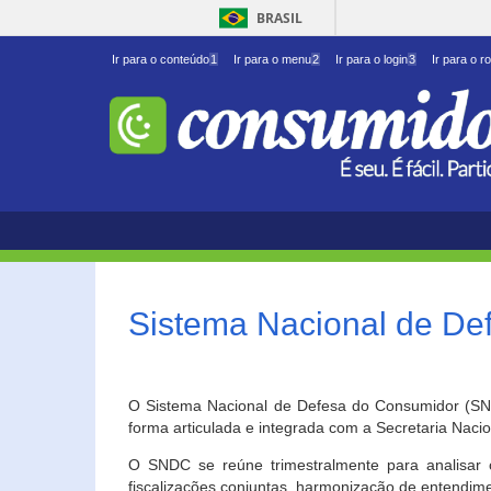
BRASIL
Ir para o conteúdo
1
Ir para o menu
2
Ir para o login
3
Ir para o r
Sistema Nacional de D
O Sistema Nacional de Defesa do Consumidor (SNDC
forma articulada e integrada com a Secretaria Nac
O SNDC se reúne trimestralmente para analisar 
fiscalizações conjuntas, harmonização de entendime