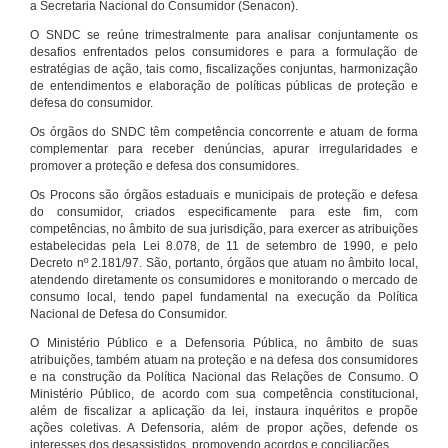
a Secretaria Nacional do Consumidor (Senacon).
O SNDC se reúne trimestralmente para analisar conjuntamente os
desafios enfrentados pelos consumidores e para a formulação de
estratégias de ação, tais como, fiscalizações conjuntas, harmonização
de entendimentos e elaboração de políticas públicas de proteção e
defesa do consumidor.
Os órgãos do SNDC têm competência concorrente e atuam de forma
complementar para receber denúncias, apurar irregularidades e
promover a proteção e defesa dos consumidores.
Os Procons são órgãos estaduais e municipais de proteção e defesa
do consumidor, criados especificamente para este fim, com
competências, no âmbito de sua jurisdição, para exercer as atribuições
estabelecidas pela Lei 8.078, de 11 de setembro de 1990, e pelo
Decreto nº 2.181/97. São, portanto, órgãos que atuam no âmbito local,
atendendo diretamente os consumidores e monitorando o mercado de
consumo local, tendo papel fundamental na execução da Política
Nacional de Defesa do Consumidor.
O Ministério Público e a Defensoria Pública, no âmbito de suas
atribuições, também atuam na proteção e na defesa dos consumidores
e na construção da Política Nacional das Relações de Consumo. O
Ministério Público, de acordo com sua competência constitucional,
além de fiscalizar a aplicação da lei, instaura inquéritos e propõe
ações coletivas. A Defensoria, além de propor ações, defende os
interesses dos desassistidos, promovendo acordos e conciliações.