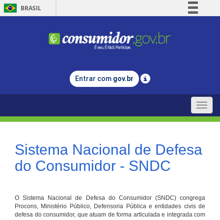
BRASIL
Simplifique!
Comunica BR
Participe
Acesso à informação
Entrar com
gov.br
Legislação
Canais
Toggle
naviga
Sistema Nacional de Defesa
do Consumidor - SNDC
O Sistema Nacional de Defesa do Consumidor (SNDC) congrega
Procons, Ministério Público, Defensoria Pública e entidades civis de
defesa do consumidor, que atuam de forma articulada e integrada com