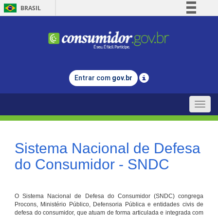
BRASIL
Simplifique!
Comunica BR
Participe
Acesso à informação
Entrar com
gov.br
Legislação
Canais
Toggle
naviga
Sistema Nacional de Defesa
do Consumidor - SNDC
O Sistema Nacional de Defesa do Consumidor (SNDC) congrega
Procons, Ministério Público, Defensoria Pública e entidades civis de
defesa do consumidor, que atuam de forma articulada e integrada com