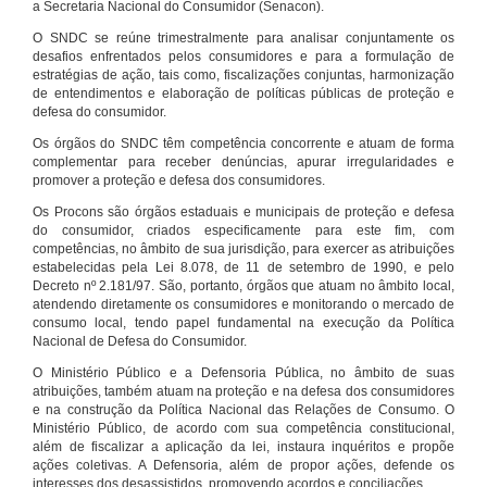
a Secretaria Nacional do Consumidor (Senacon).
O SNDC se reúne trimestralmente para analisar conjuntamente os
desafios enfrentados pelos consumidores e para a formulação de
estratégias de ação, tais como, fiscalizações conjuntas, harmonização
de entendimentos e elaboração de políticas públicas de proteção e
defesa do consumidor.
Os órgãos do SNDC têm competência concorrente e atuam de forma
complementar para receber denúncias, apurar irregularidades e
promover a proteção e defesa dos consumidores.
Os Procons são órgãos estaduais e municipais de proteção e defesa
do consumidor, criados especificamente para este fim, com
competências, no âmbito de sua jurisdição, para exercer as atribuições
estabelecidas pela Lei 8.078, de 11 de setembro de 1990, e pelo
Decreto nº 2.181/97. São, portanto, órgãos que atuam no âmbito local,
atendendo diretamente os consumidores e monitorando o mercado de
consumo local, tendo papel fundamental na execução da Política
Nacional de Defesa do Consumidor.
O Ministério Público e a Defensoria Pública, no âmbito de suas
atribuições, também atuam na proteção e na defesa dos consumidores
e na construção da Política Nacional das Relações de Consumo. O
Ministério Público, de acordo com sua competência constitucional,
além de fiscalizar a aplicação da lei, instaura inquéritos e propõe
ações coletivas. A Defensoria, além de propor ações, defende os
interesses dos desassistidos, promovendo acordos e conciliações.