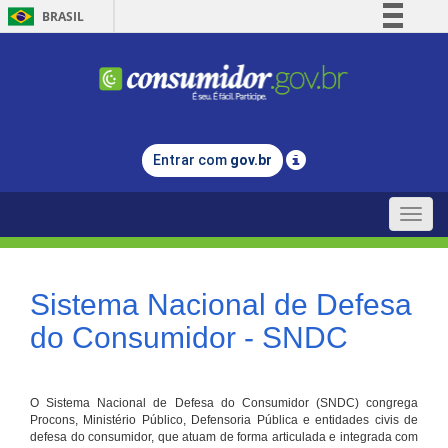
BRASIL
Simplifique!
Comunica BR
Participe
Acesso à informação
Entrar com
gov.br
Legislação
Canais
Toggle
naviga
Sistema Nacional de Defesa
do Consumidor - SNDC
O Sistema Nacional de Defesa do Consumidor (SNDC) congrega
Procons, Ministério Público, Defensoria Pública e entidades civis de
defesa do consumidor, que atuam de forma articulada e integrada com