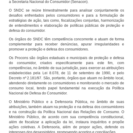
a Secretaria Nacional do Consumidor (Senacon).
O SNDC se reúne trimestralmente para analisar conjuntamente os
desafios enfrentados pelos consumidores e para a formulação de
estratégias de ação, tais como, fiscalizações conjuntas, harmonização
de entendimentos e elaboração de políticas públicas de proteção e
defesa do consumidor.
Os órgãos do SNDC têm competência concorrente e atuam de forma
complementar para receber denúncias, apurar irregularidades e
promover a proteção e defesa dos consumidores.
Os Procons são órgãos estaduais e municipais de proteção e defesa
do consumidor, criados especificamente para este fim, com
competências, no âmbito de sua jurisdição, para exercer as atribuições
estabelecidas pela Lei 8.078, de 11 de setembro de 1990, e pelo
Decreto nº 2.181/97. São, portanto, órgãos que atuam no âmbito local,
atendendo diretamente os consumidores e monitorando o mercado de
consumo local, tendo papel fundamental na execução da Política
Nacional de Defesa do Consumidor.
O Ministério Público e a Defensoria Pública, no âmbito de suas
atribuições, também atuam na proteção e na defesa dos consumidores
e na construção da Política Nacional das Relações de Consumo. O
Ministério Público, de acordo com sua competência constitucional,
além de fiscalizar a aplicação da lei, instaura inquéritos e propõe
ações coletivas. A Defensoria, além de propor ações, defende os
interesses dos desassistidos, promovendo acordos e conciliações.