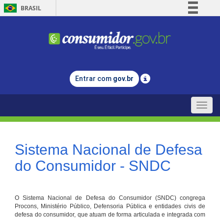
BRASIL
Simplifique!
Comunica BR
Participe
Acesso à informação
Entrar com
gov.br
Legislação
Canais
Toggle
naviga
Sistema Nacional de Defesa
do Consumidor - SNDC
O Sistema Nacional de Defesa do Consumidor (SNDC) congrega
Procons, Ministério Público, Defensoria Pública e entidades civis de
defesa do consumidor, que atuam de forma articulada e integrada com