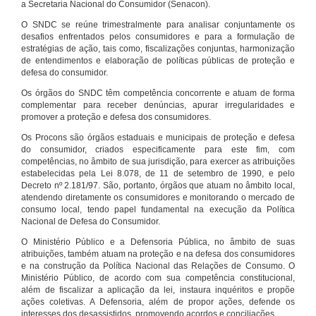
a Secretaria Nacional do Consumidor (Senacon).
O SNDC se reúne trimestralmente para analisar conjuntamente os
desafios enfrentados pelos consumidores e para a formulação de
estratégias de ação, tais como, fiscalizações conjuntas, harmonização
de entendimentos e elaboração de políticas públicas de proteção e
defesa do consumidor.
Os órgãos do SNDC têm competência concorrente e atuam de forma
complementar para receber denúncias, apurar irregularidades e
promover a proteção e defesa dos consumidores.
Os Procons são órgãos estaduais e municipais de proteção e defesa
do consumidor, criados especificamente para este fim, com
competências, no âmbito de sua jurisdição, para exercer as atribuições
estabelecidas pela Lei 8.078, de 11 de setembro de 1990, e pelo
Decreto nº 2.181/97. São, portanto, órgãos que atuam no âmbito local,
atendendo diretamente os consumidores e monitorando o mercado de
consumo local, tendo papel fundamental na execução da Política
Nacional de Defesa do Consumidor.
O Ministério Público e a Defensoria Pública, no âmbito de suas
atribuições, também atuam na proteção e na defesa dos consumidores
e na construção da Política Nacional das Relações de Consumo. O
Ministério Público, de acordo com sua competência constitucional,
além de fiscalizar a aplicação da lei, instaura inquéritos e propõe
ações coletivas. A Defensoria, além de propor ações, defende os
interesses dos desassistidos, promovendo acordos e conciliações.