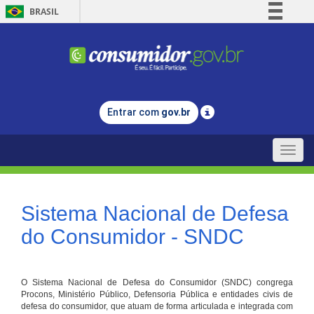
BRASIL
Simplifique!
Comunica BR
Participe
Acesso à informação
Entrar com
gov.br
Legislação
Canais
Toggle
naviga
Sistema Nacional de Defesa
do Consumidor - SNDC
O Sistema Nacional de Defesa do Consumidor (SNDC) congrega
Procons, Ministério Público, Defensoria Pública e entidades civis de
defesa do consumidor, que atuam de forma articulada e integrada com