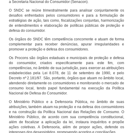
a Secretaria Nacional do Consumidor (Senacon).
O SNDC se reúne trimestralmente para analisar conjuntamente os
desafios enfrentados pelos consumidores e para a formulação de
estratégias de ação, tais como, fiscalizações conjuntas, harmonização
de entendimentos e elaboração de políticas públicas de proteção e
defesa do consumidor.
Os órgãos do SNDC têm competência concorrente e atuam de forma
complementar para receber denúncias, apurar irregularidades e
promover a proteção e defesa dos consumidores.
Os Procons são órgãos estaduais e municipais de proteção e defesa
do consumidor, criados especificamente para este fim, com
competências, no âmbito de sua jurisdição, para exercer as atribuições
estabelecidas pela Lei 8.078, de 11 de setembro de 1990, e pelo
Decreto nº 2.181/97. São, portanto, órgãos que atuam no âmbito local,
atendendo diretamente os consumidores e monitorando o mercado de
consumo local, tendo papel fundamental na execução da Política
Nacional de Defesa do Consumidor.
O Ministério Público e a Defensoria Pública, no âmbito de suas
atribuições, também atuam na proteção e na defesa dos consumidores
e na construção da Política Nacional das Relações de Consumo. O
Ministério Público, de acordo com sua competência constitucional,
além de fiscalizar a aplicação da lei, instaura inquéritos e propõe
ações coletivas. A Defensoria, além de propor ações, defende os
interesses dos desassistidos, promovendo acordos e conciliações.