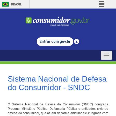
BRASIL
Simplifique!
Comunica BR
Participe
Acesso à informação
Entrar com
gov.br
Legislação
Canais
Toggle
naviga
Sistema Nacional de Defesa
do Consumidor - SNDC
O Sistema Nacional de Defesa do Consumidor (SNDC) congrega
Procons, Ministério Público, Defensoria Pública e entidades civis de
defesa do consumidor, que atuam de forma articulada e integrada com