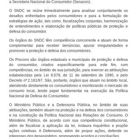
a Secretaria Nacional do Consumidor (Senacon).
O SNDC se reúne trimestralmente para analisar conjuntamente os
desafios enfrentados pelos consumidores e para a formulação de
estratégias de ação, tais como, fiscalizações conjuntas, harmonização
de entendimentos e elaboração de políticas públicas de proteção e
defesa do consumidor.
Os órgãos do SNDC têm competência concorrente e atuam de forma
complementar para receber denúncias, apurar irregularidades e
promover a proteção e defesa dos consumidores.
Os Procons são órgãos estaduais e municipais de proteção e defesa
do consumidor, criados especificamente para este fim, com
competências, no âmbito de sua jurisdição, para exercer as atribuições
estabelecidas pela Lei 8.078, de 11 de setembro de 1990, e pelo
Decreto nº 2.181/97. São, portanto, órgãos que atuam no âmbito local,
atendendo diretamente os consumidores e monitorando o mercado de
consumo local, tendo papel fundamental na execução da Política
Nacional de Defesa do Consumidor.
O Ministério Público e a Defensoria Pública, no âmbito de suas
atribuições, também atuam na proteção e na defesa dos consumidores
e na construção da Política Nacional das Relações de Consumo. O
Ministério Público, de acordo com sua competência constitucional,
além de fiscalizar a aplicação da lei, instaura inquéritos e propõe
ações coletivas. A Defensoria, além de propor ações, defende os
interesses dos desassistidos, promovendo acordos e conciliações.