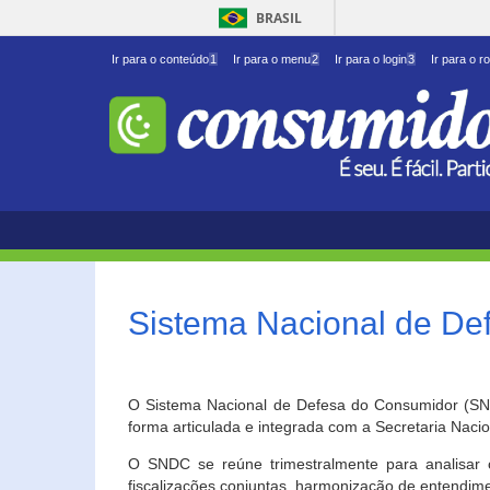
BRASIL
Ir para o conteúdo
1
Ir para o menu
2
Ir para o login
3
Ir para o r
Sistema Nacional de D
O Sistema Nacional de Defesa do Consumidor (SNDC
forma articulada e integrada com a Secretaria Nac
O SNDC se reúne trimestralmente para analisar 
fiscalizações conjuntas, harmonização de entendime