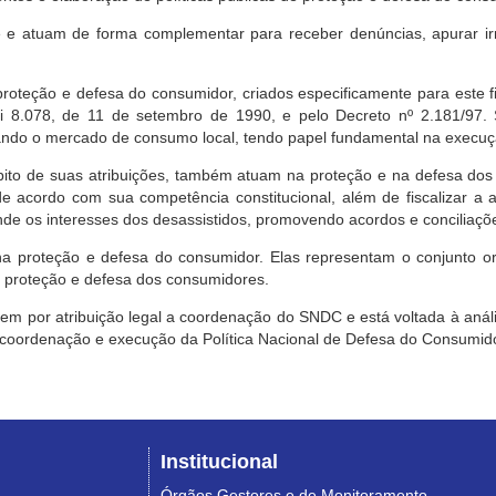
e atuam de forma complementar para receber denúncias, apurar irr
roteção e defesa do consumidor, criados especificamente para este f
ei 8.078, de 11 de setembro de 1990, e pelo Decreto nº 2.181/97.
ndo o mercado de consumo local, tendo papel fundamental na execuçã
mbito de suas atribuições, também atuam na proteção e na defesa dos
 acordo com sua competência constitucional, além de fiscalizar a ap
ende os interesses dos desassistidos, promovendo acordos e conciliaçõ
na proteção e defesa do consumidor. Elas representam o conjunto o
e proteção e defesa dos consumidores.
 tem por atribuição legal a coordenação do SNDC e está voltada à aná
, coordenação e execução da Política Nacional de Defesa do Consumido
Institucional
Órgãos Gestores e de Monitoramento