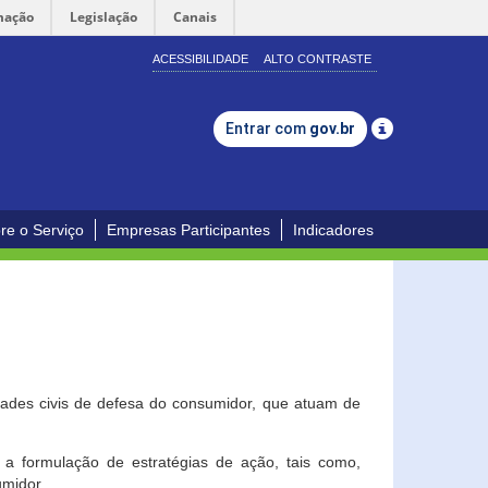
mação
Legislação
Canais
ACESSIBILIDADE
ALTO CONTRASTE
Entrar com
gov.br
re o Serviço
Empresas Participantes
Indicadores
dades civis de defesa do consumidor, que atuam de
a formulação de estratégias de ação, tais como,
umidor.