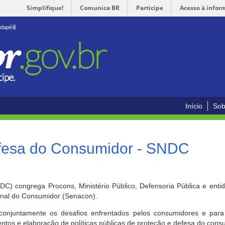
Simplifique!
Comunica BR
Participe
Acesso à infor
odapé
4
Início
Sob
efesa do Consumidor - SNDC
) congrega Procons, Ministério Público, Defensoria Pública e enti
ional do Consumidor (Senacon).
conjuntamente os desafios enfrentados pelos consumidores e para 
ntos e elaboração de políticas públicas de proteção e defesa do cons