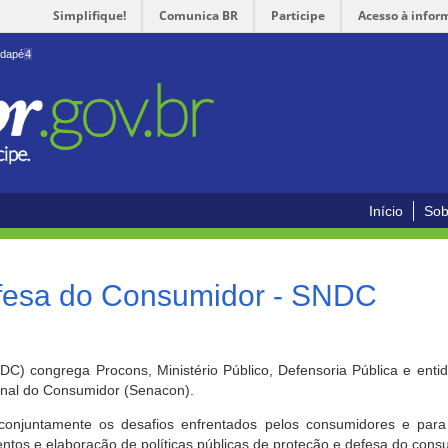
Simplifique!
Comunica BR
Participe
Acesso à infor
odapé
4
Início
Sob
efesa do Consumidor - SNDC
) congrega Procons, Ministério Público, Defensoria Pública e enti
ional do Consumidor (Senacon).
conjuntamente os desafios enfrentados pelos consumidores e para 
ntos e elaboração de políticas públicas de proteção e defesa do cons