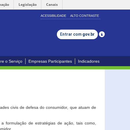
mação
Legislação
Canais
ACESSIBILIDADE
ALTO CONTRASTE
Entrar com
gov.br
re o Serviço
Empresas Participantes
Indicadores
dades civis de defesa do consumidor, que atuam de
a formulação de estratégias de ação, tais como,
umidor.