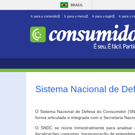
BRASIL
Ir para o conteúdo
1
Ir para o menu
2
Ir para o login
3
Ir para o r
Sistema Nacional de D
O Sistema Nacional de Defesa do Consumidor (SNDC
forma articulada e integrada com a Secretaria Nac
O SNDC se reúne trimestralmente para analisar 
fiscalizações conjuntas, harmonização de entendime