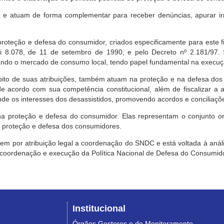
e atuam de forma complementar para receber denúncias, apurar irr
roteção e defesa do consumidor, criados especificamente para este f
ei 8.078, de 11 de setembro de 1990, e pelo Decreto nº 2.181/97.
ndo o mercado de consumo local, tendo papel fundamental na execuçã
mbito de suas atribuições, também atuam na proteção e na defesa dos
 acordo com sua competência constitucional, além de fiscalizar a ap
ende os interesses dos desassistidos, promovendo acordos e conciliaçõ
na proteção e defesa do consumidor. Elas representam o conjunto o
e proteção e defesa dos consumidores.
 tem por atribuição legal a coordenação do SNDC e está voltada à aná
, coordenação e execução da Política Nacional de Defesa do Consumido
Institucional
Órgãos Gestores e de Monitoramento