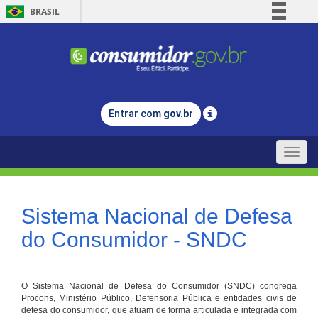
BRASIL
Simplifique!
Comunica BR
Participe
Acesso à informação
Entrar com
gov.br
Legislação
Canais
Toggle
naviga
Sistema Nacional de Defesa
do Consumidor - SNDC
O Sistema Nacional de Defesa do Consumidor (SNDC) congrega
Procons, Ministério Público, Defensoria Pública e entidades civis de
defesa do consumidor, que atuam de forma articulada e integrada com