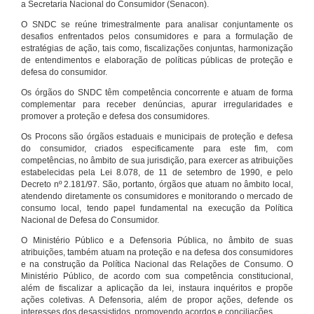
a Secretaria Nacional do Consumidor (Senacon).
O SNDC se reúne trimestralmente para analisar conjuntamente os
desafios enfrentados pelos consumidores e para a formulação de
estratégias de ação, tais como, fiscalizações conjuntas, harmonização
de entendimentos e elaboração de políticas públicas de proteção e
defesa do consumidor.
Os órgãos do SNDC têm competência concorrente e atuam de forma
complementar para receber denúncias, apurar irregularidades e
promover a proteção e defesa dos consumidores.
Os Procons são órgãos estaduais e municipais de proteção e defesa
do consumidor, criados especificamente para este fim, com
competências, no âmbito de sua jurisdição, para exercer as atribuições
estabelecidas pela Lei 8.078, de 11 de setembro de 1990, e pelo
Decreto nº 2.181/97. São, portanto, órgãos que atuam no âmbito local,
atendendo diretamente os consumidores e monitorando o mercado de
consumo local, tendo papel fundamental na execução da Política
Nacional de Defesa do Consumidor.
O Ministério Público e a Defensoria Pública, no âmbito de suas
atribuições, também atuam na proteção e na defesa dos consumidores
e na construção da Política Nacional das Relações de Consumo. O
Ministério Público, de acordo com sua competência constitucional,
além de fiscalizar a aplicação da lei, instaura inquéritos e propõe
ações coletivas. A Defensoria, além de propor ações, defende os
interesses dos desassistidos, promovendo acordos e conciliações.