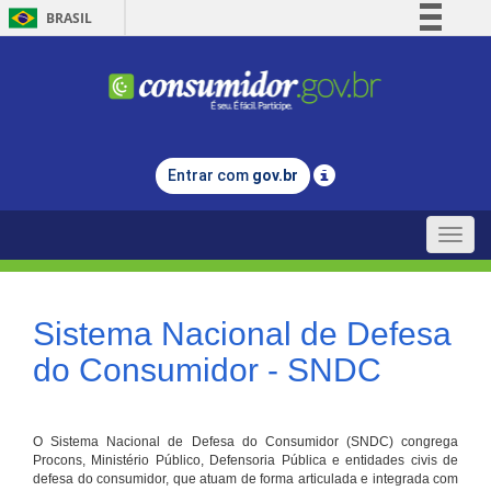
BRASIL
Simplifique!
Comunica BR
Participe
Acesso à informação
Entrar com
gov.br
Legislação
Canais
Toggle
naviga
Sistema Nacional de Defesa
do Consumidor - SNDC
O Sistema Nacional de Defesa do Consumidor (SNDC) congrega
Procons, Ministério Público, Defensoria Pública e entidades civis de
defesa do consumidor, que atuam de forma articulada e integrada com