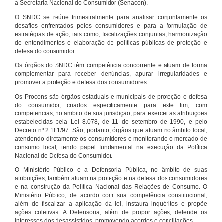
a Secretaria Nacional do Consumidor (Senacon).
O SNDC se reúne trimestralmente para analisar conjuntamente os
desafios enfrentados pelos consumidores e para a formulação de
estratégias de ação, tais como, fiscalizações conjuntas, harmonização
de entendimentos e elaboração de políticas públicas de proteção e
defesa do consumidor.
Os órgãos do SNDC têm competência concorrente e atuam de forma
complementar para receber denúncias, apurar irregularidades e
promover a proteção e defesa dos consumidores.
Os Procons são órgãos estaduais e municipais de proteção e defesa
do consumidor, criados especificamente para este fim, com
competências, no âmbito de sua jurisdição, para exercer as atribuições
estabelecidas pela Lei 8.078, de 11 de setembro de 1990, e pelo
Decreto nº 2.181/97. São, portanto, órgãos que atuam no âmbito local,
atendendo diretamente os consumidores e monitorando o mercado de
consumo local, tendo papel fundamental na execução da Política
Nacional de Defesa do Consumidor.
O Ministério Público e a Defensoria Pública, no âmbito de suas
atribuições, também atuam na proteção e na defesa dos consumidores
e na construção da Política Nacional das Relações de Consumo. O
Ministério Público, de acordo com sua competência constitucional,
além de fiscalizar a aplicação da lei, instaura inquéritos e propõe
ações coletivas. A Defensoria, além de propor ações, defende os
interesses dos desassistidos, promovendo acordos e conciliações.