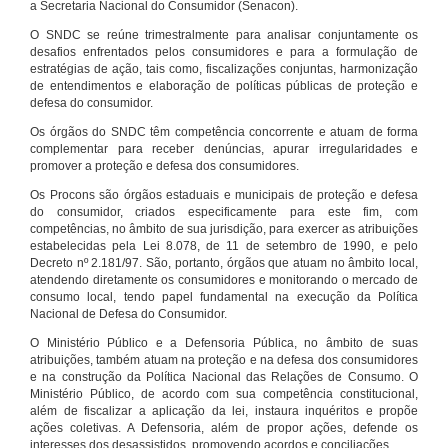
a Secretaria Nacional do Consumidor (Senacon).
O SNDC se reúne trimestralmente para analisar conjuntamente os
desafios enfrentados pelos consumidores e para a formulação de
estratégias de ação, tais como, fiscalizações conjuntas, harmonização
de entendimentos e elaboração de políticas públicas de proteção e
defesa do consumidor.
Os órgãos do SNDC têm competência concorrente e atuam de forma
complementar para receber denúncias, apurar irregularidades e
promover a proteção e defesa dos consumidores.
Os Procons são órgãos estaduais e municipais de proteção e defesa
do consumidor, criados especificamente para este fim, com
competências, no âmbito de sua jurisdição, para exercer as atribuições
estabelecidas pela Lei 8.078, de 11 de setembro de 1990, e pelo
Decreto nº 2.181/97. São, portanto, órgãos que atuam no âmbito local,
atendendo diretamente os consumidores e monitorando o mercado de
consumo local, tendo papel fundamental na execução da Política
Nacional de Defesa do Consumidor.
O Ministério Público e a Defensoria Pública, no âmbito de suas
atribuições, também atuam na proteção e na defesa dos consumidores
e na construção da Política Nacional das Relações de Consumo. O
Ministério Público, de acordo com sua competência constitucional,
além de fiscalizar a aplicação da lei, instaura inquéritos e propõe
ações coletivas. A Defensoria, além de propor ações, defende os
interesses dos desassistidos, promovendo acordos e conciliações.