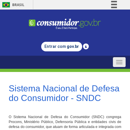
BRASIL
Simplifique!
Comunica BR
Participe
Acesso à informação
Entrar com
gov.br
Legislação
Canais
Toggle
naviga
Sistema Nacional de Defesa
do Consumidor - SNDC
O Sistema Nacional de Defesa do Consumidor (SNDC) congrega
Procons, Ministério Público, Defensoria Pública e entidades civis de
defesa do consumidor, que atuam de forma articulada e integrada com