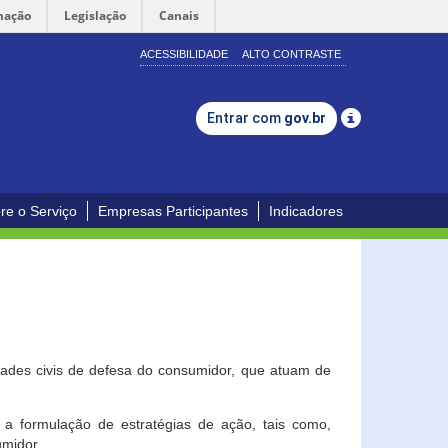
mação
Legislação
Canais
ACESSIBILIDADE
ALTO CONTRASTE
Entrar com
gov.br
re o Serviço
Empresas Participantes
Indicadores
dades civis de defesa do consumidor, que atuam de
a formulação de estratégias de ação, tais como,
umidor.