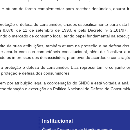
e atuam de forma complementar para receber denúncias, apurar irr
roteção e defesa do consumidor, criados especificamente para este f
ei 8.078, de 11 de setembro de 1990, e pelo Decreto nº 2.181/97.
ndo o mercado de consumo local, tendo papel fundamental na execuçã
mbito de suas atribuições, também atuam na proteção e na defesa dos
 acordo com sua competência constitucional, além de fiscalizar a ap
ende os interesses dos desassistidos, promovendo acordos e conciliaçõ
na proteção e defesa do consumidor. Elas representam o conjunto o
e proteção e defesa dos consumidores.
 tem por atribuição legal a coordenação do SNDC e está voltada à aná
, coordenação e execução da Política Nacional de Defesa do Consumido
Institucional
Órgãos Gestores e de Monitoramento