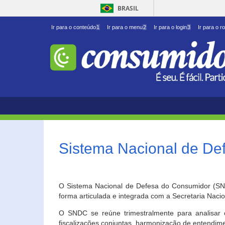
BRASIL
Ir para o conteúdo
1
Ir para o menu
2
Ir para o login
3
Ir para o r
Sistema Nacional de D
O Sistema Nacional de Defesa do Consumidor (SNDC
forma articulada e integrada com a Secretaria Nac
O SNDC se reúne trimestralmente para analisar 
fiscalizações conjuntas, harmonização de entendime