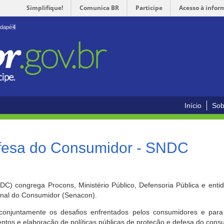
Simplifique!
Comunica BR
Participe
Acesso à infor
odapé
4
Início
Sob
efesa do Consumidor - SNDC
) congrega Procons, Ministério Público, Defensoria Pública e enti
ional do Consumidor (Senacon).
conjuntamente os desafios enfrentados pelos consumidores e para 
ntos e elaboração de políticas públicas de proteção e defesa do cons