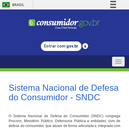
BRASIL
Simplifique!
Comunica BR
Participe
Acesso à informação
Entrar com
gov.br
Legislação
Canais
Toggle
naviga
Sistema Nacional de Defesa
do Consumidor - SNDC
O Sistema Nacional de Defesa do Consumidor (SNDC) congrega
Procons, Ministério Público, Defensoria Pública e entidades civis de
defesa do consumidor, que atuam de forma articulada e integrada com