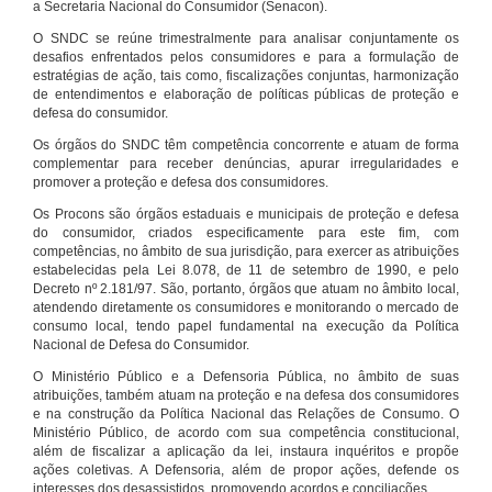
a Secretaria Nacional do Consumidor (Senacon).
O SNDC se reúne trimestralmente para analisar conjuntamente os
desafios enfrentados pelos consumidores e para a formulação de
estratégias de ação, tais como, fiscalizações conjuntas, harmonização
de entendimentos e elaboração de políticas públicas de proteção e
defesa do consumidor.
Os órgãos do SNDC têm competência concorrente e atuam de forma
complementar para receber denúncias, apurar irregularidades e
promover a proteção e defesa dos consumidores.
Os Procons são órgãos estaduais e municipais de proteção e defesa
do consumidor, criados especificamente para este fim, com
competências, no âmbito de sua jurisdição, para exercer as atribuições
estabelecidas pela Lei 8.078, de 11 de setembro de 1990, e pelo
Decreto nº 2.181/97. São, portanto, órgãos que atuam no âmbito local,
atendendo diretamente os consumidores e monitorando o mercado de
consumo local, tendo papel fundamental na execução da Política
Nacional de Defesa do Consumidor.
O Ministério Público e a Defensoria Pública, no âmbito de suas
atribuições, também atuam na proteção e na defesa dos consumidores
e na construção da Política Nacional das Relações de Consumo. O
Ministério Público, de acordo com sua competência constitucional,
além de fiscalizar a aplicação da lei, instaura inquéritos e propõe
ações coletivas. A Defensoria, além de propor ações, defende os
interesses dos desassistidos, promovendo acordos e conciliações.