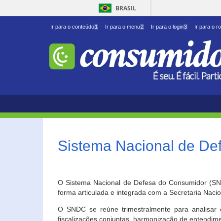
BRASIL
Ir para o conteúdo
1
Ir para o menu
2
Ir para o login
3
Ir para o r
Sistema Nacional de D
O Sistema Nacional de Defesa do Consumidor (SNDC
forma articulada e integrada com a Secretaria Nac
O SNDC se reúne trimestralmente para analisar 
fiscalizações conjuntas, harmonização de entendime