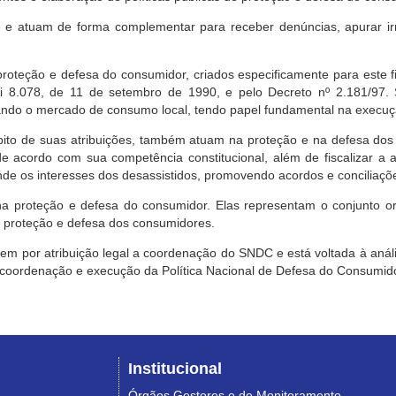
e atuam de forma complementar para receber denúncias, apurar irr
roteção e defesa do consumidor, criados especificamente para este f
ei 8.078, de 11 de setembro de 1990, e pelo Decreto nº 2.181/97.
ndo o mercado de consumo local, tendo papel fundamental na execuçã
mbito de suas atribuições, também atuam na proteção e na defesa dos
 acordo com sua competência constitucional, além de fiscalizar a ap
ende os interesses dos desassistidos, promovendo acordos e conciliaçõ
na proteção e defesa do consumidor. Elas representam o conjunto o
e proteção e defesa dos consumidores.
 tem por atribuição legal a coordenação do SNDC e está voltada à aná
, coordenação e execução da Política Nacional de Defesa do Consumido
Institucional
Órgãos Gestores e de Monitoramento