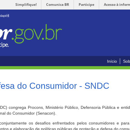
Simplifique!
Comunica BR
Participe
Acesso à infor
odapé
4
Início
Sob
efesa do Consumidor - SNDC
) congrega Procons, Ministério Público, Defensoria Pública e enti
ional do Consumidor (Senacon).
conjuntamente os desafios enfrentados pelos consumidores e para 
ntos e elaboração de políticas públicas de proteção e defesa do cons