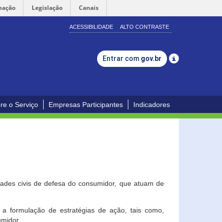
mação
Legislação
Canais
ACESSIBILIDADE
ALTO CONTRASTE
Entrar com
gov.br
re o Serviço
Empresas Participantes
Indicadores
dades civis de defesa do consumidor, que atuam de
a formulação de estratégias de ação, tais como,
umidor.