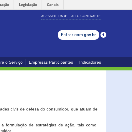
mação
Legislação
Canais
ACESSIBILIDADE
ALTO CONTRASTE
Entrar com
gov.br
re o Serviço
Empresas Participantes
Indicadores
dades civis de defesa do consumidor, que atuam de
a formulação de estratégias de ação, tais como,
umidor.