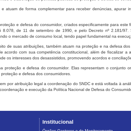
e atuam de forma complementar para receber denúncias, apurar irr
roteção e defesa do consumidor, criados especificamente para este f
ei 8.078, de 11 de setembro de 1990, e pelo Decreto nº 2.181/97.
ndo o mercado de consumo local, tendo papel fundamental na execuçã
mbito de suas atribuições, também atuam na proteção e na defesa dos
 acordo com sua competência constitucional, além de fiscalizar a ap
ende os interesses dos desassistidos, promovendo acordos e conciliaçõ
na proteção e defesa do consumidor. Elas representam o conjunto o
e proteção e defesa dos consumidores.
 tem por atribuição legal a coordenação do SNDC e está voltada à aná
, coordenação e execução da Política Nacional de Defesa do Consumido
Institucional
Órgãos Gestores e de Monitoramento