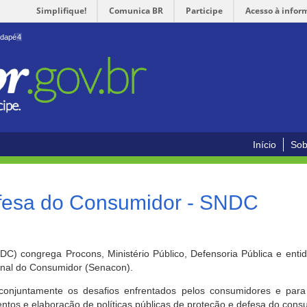
Simplifique!
Comunica BR
Participe
Acesso à infor
odapé
4
Início
Sob
efesa do Consumidor - SNDC
) congrega Procons, Ministério Público, Defensoria Pública e enti
ional do Consumidor (Senacon).
conjuntamente os desafios enfrentados pelos consumidores e para 
ntos e elaboração de políticas públicas de proteção e defesa do cons