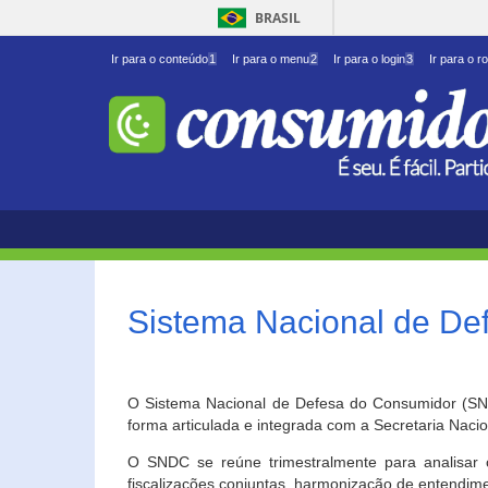
BRASIL
Ir para o conteúdo
1
Ir para o menu
2
Ir para o login
3
Ir para o r
Sistema Nacional de D
O Sistema Nacional de Defesa do Consumidor (SNDC
forma articulada e integrada com a Secretaria Nac
O SNDC se reúne trimestralmente para analisar 
fiscalizações conjuntas, harmonização de entendime