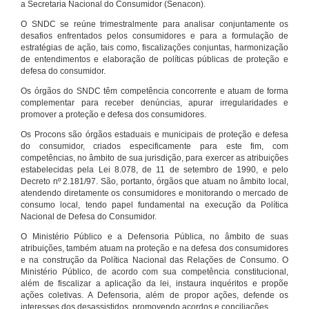
a Secretaria Nacional do Consumidor (Senacon).
O SNDC se reúne trimestralmente para analisar conjuntamente os
desafios enfrentados pelos consumidores e para a formulação de
estratégias de ação, tais como, fiscalizações conjuntas, harmonização
de entendimentos e elaboração de políticas públicas de proteção e
defesa do consumidor.
Os órgãos do SNDC têm competência concorrente e atuam de forma
complementar para receber denúncias, apurar irregularidades e
promover a proteção e defesa dos consumidores.
Os Procons são órgãos estaduais e municipais de proteção e defesa
do consumidor, criados especificamente para este fim, com
competências, no âmbito de sua jurisdição, para exercer as atribuições
estabelecidas pela Lei 8.078, de 11 de setembro de 1990, e pelo
Decreto nº 2.181/97. São, portanto, órgãos que atuam no âmbito local,
atendendo diretamente os consumidores e monitorando o mercado de
consumo local, tendo papel fundamental na execução da Política
Nacional de Defesa do Consumidor.
O Ministério Público e a Defensoria Pública, no âmbito de suas
atribuições, também atuam na proteção e na defesa dos consumidores
e na construção da Política Nacional das Relações de Consumo. O
Ministério Público, de acordo com sua competência constitucional,
além de fiscalizar a aplicação da lei, instaura inquéritos e propõe
ações coletivas. A Defensoria, além de propor ações, defende os
interesses dos desassistidos, promovendo acordos e conciliações.