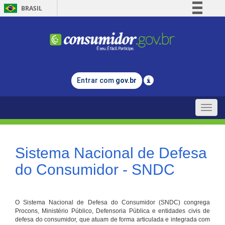
BRASIL
Simplifique!
Comunica BR
Participe
Acesso à informação
Entrar com
gov.br
Legislação
Canais
Toggle
naviga
Sistema Nacional de Defesa
do Consumidor - SNDC
O Sistema Nacional de Defesa do Consumidor (SNDC) congrega
Procons, Ministério Público, Defensoria Pública e entidades civis de
defesa do consumidor, que atuam de forma articulada e integrada com