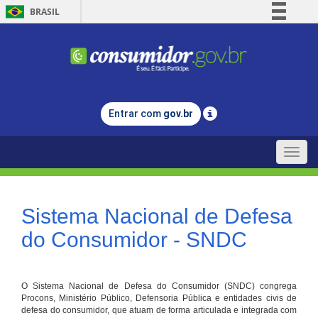
BRASIL
Simplifique!
Comunica BR
Participe
Acesso à informação
Entrar com
gov.br
Legislação
Canais
Toggle
naviga
Sistema Nacional de Defesa
do Consumidor - SNDC
O Sistema Nacional de Defesa do Consumidor (SNDC) congrega
Procons, Ministério Público, Defensoria Pública e entidades civis de
defesa do consumidor, que atuam de forma articulada e integrada com