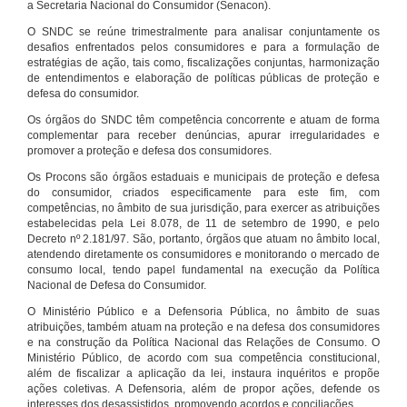
a Secretaria Nacional do Consumidor (Senacon).
O SNDC se reúne trimestralmente para analisar conjuntamente os
desafios enfrentados pelos consumidores e para a formulação de
estratégias de ação, tais como, fiscalizações conjuntas, harmonização
de entendimentos e elaboração de políticas públicas de proteção e
defesa do consumidor.
Os órgãos do SNDC têm competência concorrente e atuam de forma
complementar para receber denúncias, apurar irregularidades e
promover a proteção e defesa dos consumidores.
Os Procons são órgãos estaduais e municipais de proteção e defesa
do consumidor, criados especificamente para este fim, com
competências, no âmbito de sua jurisdição, para exercer as atribuições
estabelecidas pela Lei 8.078, de 11 de setembro de 1990, e pelo
Decreto nº 2.181/97. São, portanto, órgãos que atuam no âmbito local,
atendendo diretamente os consumidores e monitorando o mercado de
consumo local, tendo papel fundamental na execução da Política
Nacional de Defesa do Consumidor.
O Ministério Público e a Defensoria Pública, no âmbito de suas
atribuições, também atuam na proteção e na defesa dos consumidores
e na construção da Política Nacional das Relações de Consumo. O
Ministério Público, de acordo com sua competência constitucional,
além de fiscalizar a aplicação da lei, instaura inquéritos e propõe
ações coletivas. A Defensoria, além de propor ações, defende os
interesses dos desassistidos, promovendo acordos e conciliações.