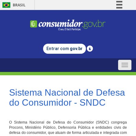
BRASIL
Simplifique!
Comunica BR
Participe
Acesso à informação
Entrar com
gov.br
Legislação
Canais
Toggle
naviga
Sistema Nacional de Defesa
do Consumidor - SNDC
O Sistema Nacional de Defesa do Consumidor (SNDC) congrega
Procons, Ministério Público, Defensoria Pública e entidades civis de
defesa do consumidor, que atuam de forma articulada e integrada com