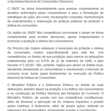
a Secretaria Nacional do Consumidor (Senacon).
O SNDC se reúne trimestralmente para analisar conjuntamente os
desafios enfrentados pelos consumidores e para a formulação de
estratégias de ação, tais como, fiscalizações conjuntas, harmonização
de entendimentos e elaboração de políticas públicas de proteção e
defesa do consumidor.
Os órgãos do SNDC têm competência concorrente e atuam de forma
complementar para receber denúncias, apurar irregularidades e
promover a proteção e defesa dos consumidores.
Os Procons são órgãos estaduais e municipais de proteção e defesa
do consumidor, criados especificamente para este fim, com
competências, no âmbito de sua jurisdição, para exercer as atribuições
estabelecidas pela Lei 8.078, de 11 de setembro de 1990, e pelo
Decreto nº 2.181/97. São, portanto, órgãos que atuam no âmbito local,
atendendo diretamente os consumidores e monitorando o mercado de
consumo local, tendo papel fundamental na execução da Política
Nacional de Defesa do Consumidor.
O Ministério Público e a Defensoria Pública, no âmbito de suas
atribuições, também atuam na proteção e na defesa dos consumidores
e na construção da Política Nacional das Relações de Consumo. O
Ministério Público, de acordo com sua competência constitucional,
além de fiscalizar a aplicação da lei, instaura inquéritos e propõe
ações coletivas. A Defensoria, além de propor ações, defende os
interesses dos desassistidos, promovendo acordos e conciliações.