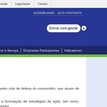
mação
Legislação
Canais
ACESSIBILIDADE
ALTO CONTRASTE
Entrar com
gov.br
re o Serviço
Empresas Participantes
Indicadores
dades civis de defesa do consumidor, que atuam de
a formulação de estratégias de ação, tais como,
umidor.