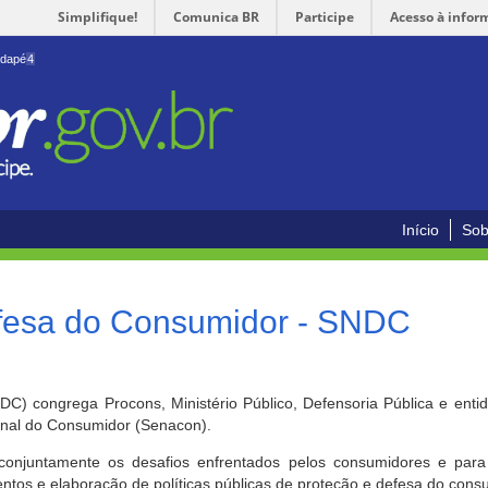
Simplifique!
Comunica BR
Participe
Acesso à infor
odapé
4
Início
Sob
efesa do Consumidor - SNDC
) congrega Procons, Ministério Público, Defensoria Pública e enti
ional do Consumidor (Senacon).
conjuntamente os desafios enfrentados pelos consumidores e para 
ntos e elaboração de políticas públicas de proteção e defesa do cons