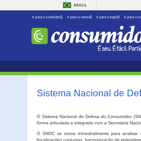
BRASIL
Ir para o conteúdo
1
Ir para o menu
2
Ir para o login
3
Ir para o r
Sistema Nacional de D
O Sistema Nacional de Defesa do Consumidor (SNDC
forma articulada e integrada com a Secretaria Nac
O SNDC se reúne trimestralmente para analisar 
fiscalizações conjuntas, harmonização de entendime