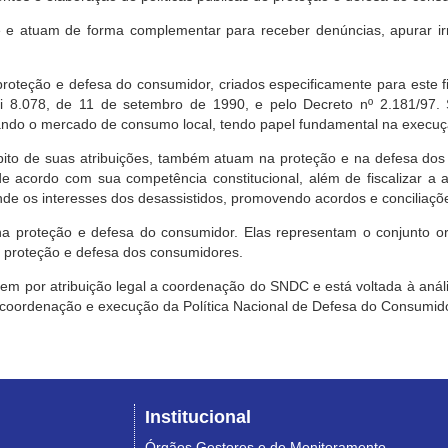
e atuam de forma complementar para receber denúncias, apurar irr
roteção e defesa do consumidor, criados especificamente para este f
ei 8.078, de 11 de setembro de 1990, e pelo Decreto nº 2.181/97.
ndo o mercado de consumo local, tendo papel fundamental na execuçã
mbito de suas atribuições, também atuam na proteção e na defesa dos
 acordo com sua competência constitucional, além de fiscalizar a ap
ende os interesses dos desassistidos, promovendo acordos e conciliaçõ
na proteção e defesa do consumidor. Elas representam o conjunto o
e proteção e defesa dos consumidores.
 tem por atribuição legal a coordenação do SNDC e está voltada à aná
, coordenação e execução da Política Nacional de Defesa do Consumido
Institucional
Órgãos Gestores e de Monitoramento