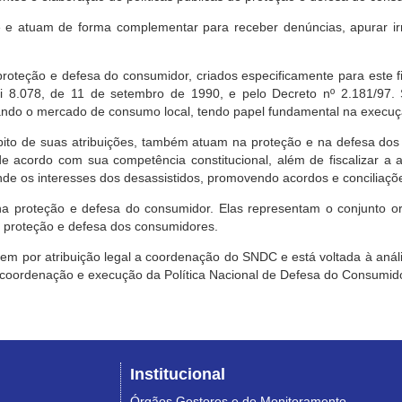
e atuam de forma complementar para receber denúncias, apurar irr
roteção e defesa do consumidor, criados especificamente para este f
ei 8.078, de 11 de setembro de 1990, e pelo Decreto nº 2.181/97.
ndo o mercado de consumo local, tendo papel fundamental na execuçã
mbito de suas atribuições, também atuam na proteção e na defesa dos
 acordo com sua competência constitucional, além de fiscalizar a ap
ende os interesses dos desassistidos, promovendo acordos e conciliaçõ
na proteção e defesa do consumidor. Elas representam o conjunto o
e proteção e defesa dos consumidores.
 tem por atribuição legal a coordenação do SNDC e está voltada à aná
, coordenação e execução da Política Nacional de Defesa do Consumido
Institucional
Órgãos Gestores e de Monitoramento