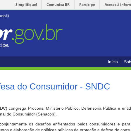
Simplifique!
Comunica BR
Participe
Acesso à infor
odapé
4
Início
Sob
efesa do Consumidor - SNDC
) congrega Procons, Ministério Público, Defensoria Pública e enti
ional do Consumidor (Senacon).
conjuntamente os desafios enfrentados pelos consumidores e para 
ntos e elaboração de políticas públicas de proteção e defesa do cons