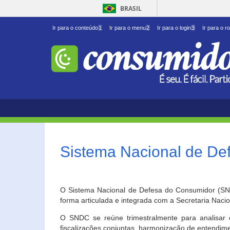
BRASIL
Ir para o conteúdo
1
Ir para o menu
2
Ir para o login
3
Ir para o r
Sistema Nacional de D
O Sistema Nacional de Defesa do Consumidor (SNDC
forma articulada e integrada com a Secretaria Nac
O SNDC se reúne trimestralmente para analisar 
fiscalizações conjuntas, harmonização de entendime