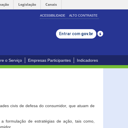
mação
Legislação
Canais
ACESSIBILIDADE
ALTO CONTRASTE
Entrar com
gov.br
re o Serviço
Empresas Participantes
Indicadores
dades civis de defesa do consumidor, que atuam de
a formulação de estratégias de ação, tais como,
umidor.