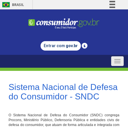
BRASIL
Simplifique!
Comunica BR
Participe
Acesso à informação
Entrar com
gov.br
Legislação
Canais
Toggle
naviga
Sistema Nacional de Defesa
do Consumidor - SNDC
O Sistema Nacional de Defesa do Consumidor (SNDC) congrega
Procons, Ministério Público, Defensoria Pública e entidades civis de
defesa do consumidor, que atuam de forma articulada e integrada com