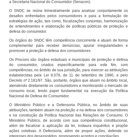
a Secretaria Nacional do Consumidor (Senacon).
O SNDC se reúne trimestralmente para analisar conjuntamente os
desafios enfrentados pelos consumidores e para a formulação de
estratégias de ação, tais como, fiscalizações conjuntas, harmonização
de entendimentos e elaboração de políticas públicas de proteção e
defesa do consumidor.
Os órgãos do SNDC têm competência concorrente e atuam de forma
complementar para receber denúncias, apurar irregularidades e
promover a proteção e defesa dos consumidores.
Os Procons são órgãos estaduais e municipais de proteção e defesa
do consumidor, criados especificamente para este fim, com
competências, no âmbito de sua jurisdição, para exercer as atribuições
estabelecidas pela Lei 8.078, de 11 de setembro de 1990, e pelo
Decreto nº 2.181/97. São, portanto, órgãos que atuam no âmbito local,
atendendo diretamente os consumidores e monitorando o mercado de
consumo local, tendo papel fundamental na execução da Política
Nacional de Defesa do Consumidor.
O Ministério Público e a Defensoria Pública, no âmbito de suas
atribuições, também atuam na proteção e na defesa dos consumidores
e na construção da Política Nacional das Relações de Consumo. O
Ministério Público, de acordo com sua competência constitucional,
além de fiscalizar a aplicação da lei, instaura inquéritos e propõe
ações coletivas. A Defensoria, além de propor ações, defende os
interesses dos desassistidos, promovendo acordos e conciliações.