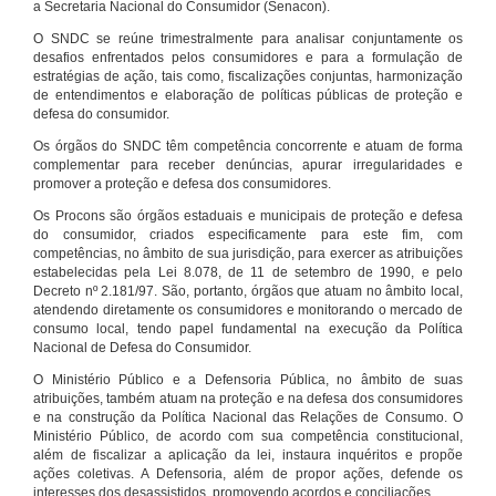
a Secretaria Nacional do Consumidor (Senacon).
O SNDC se reúne trimestralmente para analisar conjuntamente os
desafios enfrentados pelos consumidores e para a formulação de
estratégias de ação, tais como, fiscalizações conjuntas, harmonização
de entendimentos e elaboração de políticas públicas de proteção e
defesa do consumidor.
Os órgãos do SNDC têm competência concorrente e atuam de forma
complementar para receber denúncias, apurar irregularidades e
promover a proteção e defesa dos consumidores.
Os Procons são órgãos estaduais e municipais de proteção e defesa
do consumidor, criados especificamente para este fim, com
competências, no âmbito de sua jurisdição, para exercer as atribuições
estabelecidas pela Lei 8.078, de 11 de setembro de 1990, e pelo
Decreto nº 2.181/97. São, portanto, órgãos que atuam no âmbito local,
atendendo diretamente os consumidores e monitorando o mercado de
consumo local, tendo papel fundamental na execução da Política
Nacional de Defesa do Consumidor.
O Ministério Público e a Defensoria Pública, no âmbito de suas
atribuições, também atuam na proteção e na defesa dos consumidores
e na construção da Política Nacional das Relações de Consumo. O
Ministério Público, de acordo com sua competência constitucional,
além de fiscalizar a aplicação da lei, instaura inquéritos e propõe
ações coletivas. A Defensoria, além de propor ações, defende os
interesses dos desassistidos, promovendo acordos e conciliações.