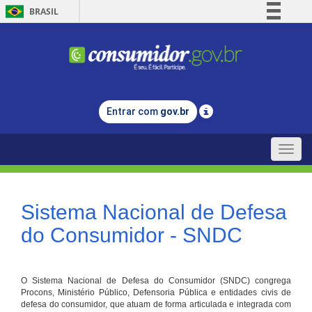
BRASIL
Simplifique!
Comunica BR
Participe
Acesso à informação
Entrar com
gov.br
Legislação
Canais
Toggle
naviga
Sistema Nacional de Defesa
do Consumidor - SNDC
O Sistema Nacional de Defesa do Consumidor (SNDC) congrega
Procons, Ministério Público, Defensoria Pública e entidades civis de
defesa do consumidor, que atuam de forma articulada e integrada com