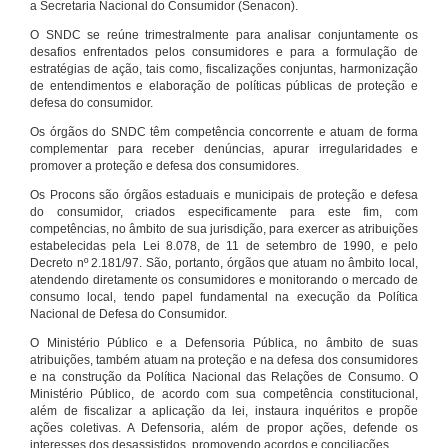
a Secretaria Nacional do Consumidor (Senacon).
O SNDC se reúne trimestralmente para analisar conjuntamente os
desafios enfrentados pelos consumidores e para a formulação de
estratégias de ação, tais como, fiscalizações conjuntas, harmonização
de entendimentos e elaboração de políticas públicas de proteção e
defesa do consumidor.
Os órgãos do SNDC têm competência concorrente e atuam de forma
complementar para receber denúncias, apurar irregularidades e
promover a proteção e defesa dos consumidores.
Os Procons são órgãos estaduais e municipais de proteção e defesa
do consumidor, criados especificamente para este fim, com
competências, no âmbito de sua jurisdição, para exercer as atribuições
estabelecidas pela Lei 8.078, de 11 de setembro de 1990, e pelo
Decreto nº 2.181/97. São, portanto, órgãos que atuam no âmbito local,
atendendo diretamente os consumidores e monitorando o mercado de
consumo local, tendo papel fundamental na execução da Política
Nacional de Defesa do Consumidor.
O Ministério Público e a Defensoria Pública, no âmbito de suas
atribuições, também atuam na proteção e na defesa dos consumidores
e na construção da Política Nacional das Relações de Consumo. O
Ministério Público, de acordo com sua competência constitucional,
além de fiscalizar a aplicação da lei, instaura inquéritos e propõe
ações coletivas. A Defensoria, além de propor ações, defende os
interesses dos desassistidos, promovendo acordos e conciliações.