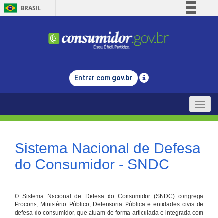
BRASIL
Simplifique!
Comunica BR
Participe
Acesso à informação
Entrar com
gov.br
Legislação
Canais
Toggle
naviga
Sistema Nacional de Defesa
do Consumidor - SNDC
O Sistema Nacional de Defesa do Consumidor (SNDC) congrega
Procons, Ministério Público, Defensoria Pública e entidades civis de
defesa do consumidor, que atuam de forma articulada e integrada com