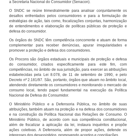
a Secretaria Nacional do Consumidor (Senacon).
O SNDC se reúne trimestralmente para analisar conjuntamente os
desafios enfrentados pelos consumidores e para a formulação de
estratégias de ação, tais como, fiscalizações conjuntas, harmonização
de entendimentos e elaboração de políticas públicas de proteção e
defesa do consumidor.
Os órgãos do SNDC têm competência concorrente e atuam de forma
complementar para receber denúncias, apurar irregularidades e
promover a proteção e defesa dos consumidores.
Os Procons são órgãos estaduais e municipais de proteção e defesa
do consumidor, criados especificamente para este fim, com
competências, no âmbito de sua jurisdição, para exercer as atribuições
estabelecidas pela Lei 8.078, de 11 de setembro de 1990, e pelo
Decreto nº 2.181/97. São, portanto, órgãos que atuam no âmbito local,
atendendo diretamente os consumidores e monitorando o mercado de
consumo local, tendo papel fundamental na execução da Política
Nacional de Defesa do Consumidor.
O Ministério Público e a Defensoria Pública, no âmbito de suas
atribuições, também atuam na proteção e na defesa dos consumidores
e na construção da Política Nacional das Relações de Consumo. O
Ministério Público, de acordo com sua competência constitucional,
além de fiscalizar a aplicação da lei, instaura inquéritos e propõe
ações coletivas. A Defensoria, além de propor ações, defende os
interesses dos desassistidos, promovendo acordos e conciliações.