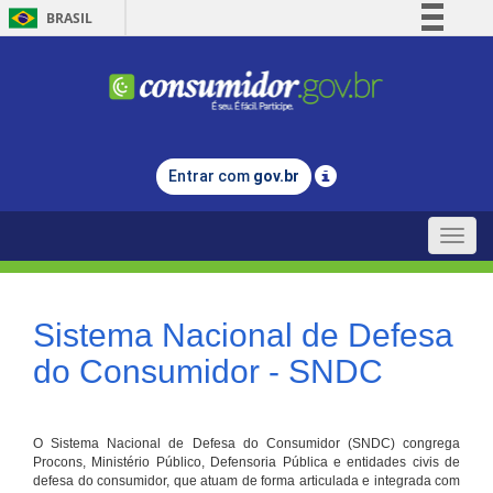
BRASIL
Simplifique!
Comunica BR
Participe
Acesso à informação
Entrar com
gov.br
Legislação
Canais
Toggle
naviga
Sistema Nacional de Defesa
do Consumidor - SNDC
O Sistema Nacional de Defesa do Consumidor (SNDC) congrega
Procons, Ministério Público, Defensoria Pública e entidades civis de
defesa do consumidor, que atuam de forma articulada e integrada com