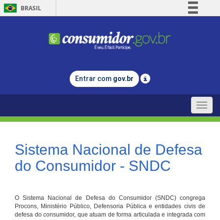
BRASIL
Simplifique!
Comunica BR
Participe
Acesso à informação
Entrar com
gov.br
Legislação
Canais
Toggle
naviga
Sistema Nacional de Defesa
do Consumidor - SNDC
O Sistema Nacional de Defesa do Consumidor (SNDC) congrega
Procons, Ministério Público, Defensoria Pública e entidades civis de
defesa do consumidor, que atuam de forma articulada e integrada com