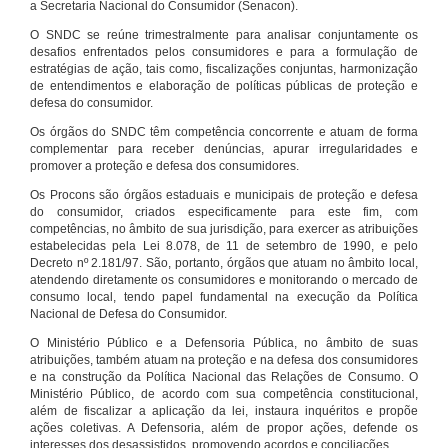
a Secretaria Nacional do Consumidor (Senacon).
O SNDC se reúne trimestralmente para analisar conjuntamente os
desafios enfrentados pelos consumidores e para a formulação de
estratégias de ação, tais como, fiscalizações conjuntas, harmonização
de entendimentos e elaboração de políticas públicas de proteção e
defesa do consumidor.
Os órgãos do SNDC têm competência concorrente e atuam de forma
complementar para receber denúncias, apurar irregularidades e
promover a proteção e defesa dos consumidores.
Os Procons são órgãos estaduais e municipais de proteção e defesa
do consumidor, criados especificamente para este fim, com
competências, no âmbito de sua jurisdição, para exercer as atribuições
estabelecidas pela Lei 8.078, de 11 de setembro de 1990, e pelo
Decreto nº 2.181/97. São, portanto, órgãos que atuam no âmbito local,
atendendo diretamente os consumidores e monitorando o mercado de
consumo local, tendo papel fundamental na execução da Política
Nacional de Defesa do Consumidor.
O Ministério Público e a Defensoria Pública, no âmbito de suas
atribuições, também atuam na proteção e na defesa dos consumidores
e na construção da Política Nacional das Relações de Consumo. O
Ministério Público, de acordo com sua competência constitucional,
além de fiscalizar a aplicação da lei, instaura inquéritos e propõe
ações coletivas. A Defensoria, além de propor ações, defende os
interesses dos desassistidos, promovendo acordos e conciliações.