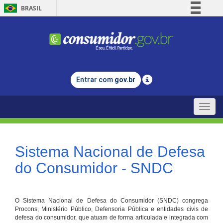
BRASIL
Simplifique!
Comunica BR
Participe
Acesso à informação
Entrar com
gov.br
Legislação
Canais
Toggle
naviga
Sistema Nacional de Defesa
do Consumidor - SNDC
O Sistema Nacional de Defesa do Consumidor (SNDC) congrega
Procons, Ministério Público, Defensoria Pública e entidades civis de
defesa do consumidor, que atuam de forma articulada e integrada com