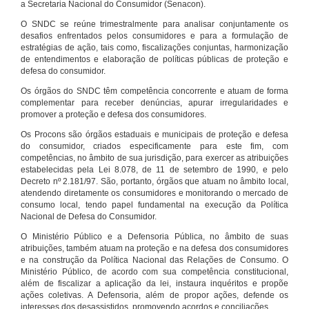
a Secretaria Nacional do Consumidor (Senacon).
O SNDC se reúne trimestralmente para analisar conjuntamente os
desafios enfrentados pelos consumidores e para a formulação de
estratégias de ação, tais como, fiscalizações conjuntas, harmonização
de entendimentos e elaboração de políticas públicas de proteção e
defesa do consumidor.
Os órgãos do SNDC têm competência concorrente e atuam de forma
complementar para receber denúncias, apurar irregularidades e
promover a proteção e defesa dos consumidores.
Os Procons são órgãos estaduais e municipais de proteção e defesa
do consumidor, criados especificamente para este fim, com
competências, no âmbito de sua jurisdição, para exercer as atribuições
estabelecidas pela Lei 8.078, de 11 de setembro de 1990, e pelo
Decreto nº 2.181/97. São, portanto, órgãos que atuam no âmbito local,
atendendo diretamente os consumidores e monitorando o mercado de
consumo local, tendo papel fundamental na execução da Política
Nacional de Defesa do Consumidor.
O Ministério Público e a Defensoria Pública, no âmbito de suas
atribuições, também atuam na proteção e na defesa dos consumidores
e na construção da Política Nacional das Relações de Consumo. O
Ministério Público, de acordo com sua competência constitucional,
além de fiscalizar a aplicação da lei, instaura inquéritos e propõe
ações coletivas. A Defensoria, além de propor ações, defende os
interesses dos desassistidos, promovendo acordos e conciliações.