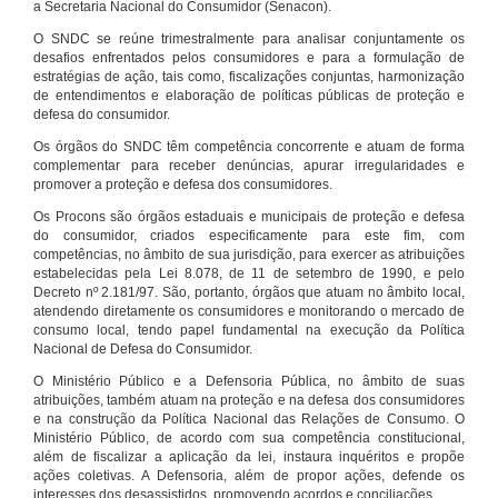
a Secretaria Nacional do Consumidor (Senacon).
O SNDC se reúne trimestralmente para analisar conjuntamente os
desafios enfrentados pelos consumidores e para a formulação de
estratégias de ação, tais como, fiscalizações conjuntas, harmonização
de entendimentos e elaboração de políticas públicas de proteção e
defesa do consumidor.
Os órgãos do SNDC têm competência concorrente e atuam de forma
complementar para receber denúncias, apurar irregularidades e
promover a proteção e defesa dos consumidores.
Os Procons são órgãos estaduais e municipais de proteção e defesa
do consumidor, criados especificamente para este fim, com
competências, no âmbito de sua jurisdição, para exercer as atribuições
estabelecidas pela Lei 8.078, de 11 de setembro de 1990, e pelo
Decreto nº 2.181/97. São, portanto, órgãos que atuam no âmbito local,
atendendo diretamente os consumidores e monitorando o mercado de
consumo local, tendo papel fundamental na execução da Política
Nacional de Defesa do Consumidor.
O Ministério Público e a Defensoria Pública, no âmbito de suas
atribuições, também atuam na proteção e na defesa dos consumidores
e na construção da Política Nacional das Relações de Consumo. O
Ministério Público, de acordo com sua competência constitucional,
além de fiscalizar a aplicação da lei, instaura inquéritos e propõe
ações coletivas. A Defensoria, além de propor ações, defende os
interesses dos desassistidos, promovendo acordos e conciliações.