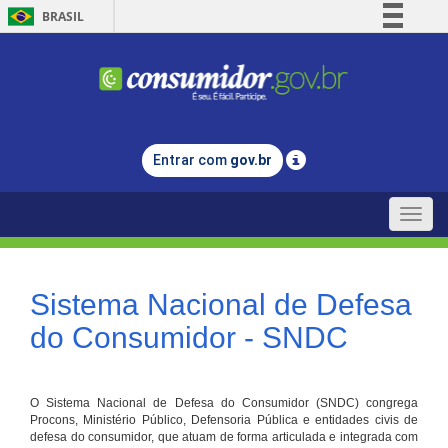
BRASIL
Simplifique!
Comunica BR
Participe
Acesso à informação
Entrar com
gov.br
Legislação
Canais
Toggle
naviga
Sistema Nacional de Defesa
do Consumidor - SNDC
O Sistema Nacional de Defesa do Consumidor (SNDC) congrega
Procons, Ministério Público, Defensoria Pública e entidades civis de
defesa do consumidor, que atuam de forma articulada e integrada com