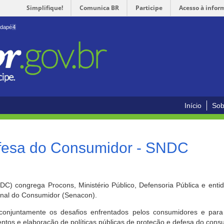
Simplifique!
Comunica BR
Participe
Acesso à infor
odapé
4
Início
Sob
efesa do Consumidor - SNDC
) congrega Procons, Ministério Público, Defensoria Pública e enti
ional do Consumidor (Senacon).
conjuntamente os desafios enfrentados pelos consumidores e para 
ntos e elaboração de políticas públicas de proteção e defesa do cons