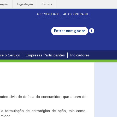
mação
Legislação
Canais
ACESSIBILIDADE
ALTO CONTRASTE
Entrar com
gov.br
re o Serviço
Empresas Participantes
Indicadores
dades civis de defesa do consumidor, que atuam de
a formulação de estratégias de ação, tais como,
umidor.