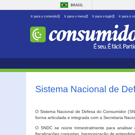
BRASIL
Ir para o conteúdo
1
Ir para o menu
2
Ir para o login
3
Ir para o r
Sistema Nacional de D
O Sistema Nacional de Defesa do Consumidor (SNDC
forma articulada e integrada com a Secretaria Nac
O SNDC se reúne trimestralmente para analisar 
fiscalizações conjuntas, harmonização de entendime