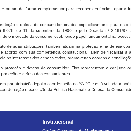
e atuam de forma complementar para receber denúncias, apurar irr
roteção e defesa do consumidor, criados especificamente para este f
ei 8.078, de 11 de setembro de 1990, e pelo Decreto nº 2.181/97.
ndo o mercado de consumo local, tendo papel fundamental na execuçã
mbito de suas atribuições, também atuam na proteção e na defesa dos
 acordo com sua competência constitucional, além de fiscalizar a ap
ende os interesses dos desassistidos, promovendo acordos e conciliaçõ
na proteção e defesa do consumidor. Elas representam o conjunto o
e proteção e defesa dos consumidores.
 tem por atribuição legal a coordenação do SNDC e está voltada à aná
, coordenação e execução da Política Nacional de Defesa do Consumido
Institucional
Órgãos Gestores e de Monitoramento