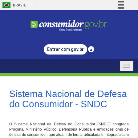
BRASIL
Simplifique!
Comunica BR
Participe
Acesso à informação
Entrar com
gov.br
Legislação
Canais
Toggle
naviga
Sistema Nacional de Defesa
do Consumidor - SNDC
O Sistema Nacional de Defesa do Consumidor (SNDC) congrega
Procons, Ministério Público, Defensoria Pública e entidades civis de
defesa do consumidor, que atuam de forma articulada e integrada com