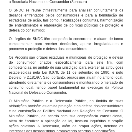
a Secretaria Nacional do Consumidor (Senacon).
O SNDC se reúne trimestralmente para analisar conjuntamente os
desafios enfrentados pelos consumidores e para a formulação de
estratégias de ação, tais como, fiscalizações conjuntas, harmonização
de entendimentos e elaboração de políticas públicas de proteção e
defesa do consumidor.
Os órgãos do SNDC têm competência concorrente e atuam de forma
complementar para receber denúncias, apurar irregularidades e
promover a proteção e defesa dos consumidores.
Os Procons são órgãos estaduais e municipais de proteção e defesa
do consumidor, criados especificamente para este fim, com
competências, no âmbito de sua jurisdição, para exercer as atribuições
estabelecidas pela Lei 8.078, de 11 de setembro de 1990, e pelo
Decreto nº 2.181/97. São, portanto, órgãos que atuam no âmbito local,
atendendo diretamente os consumidores e monitorando o mercado de
consumo local, tendo papel fundamental na execução da Política
Nacional de Defesa do Consumidor.
O Ministério Público e a Defensoria Pública, no âmbito de suas
atribuições, também atuam na proteção e na defesa dos consumidores
e na construção da Política Nacional das Relações de Consumo. O
Ministério Público, de acordo com sua competência constitucional,
além de fiscalizar a aplicação da lei, instaura inquéritos e propõe
ações coletivas. A Defensoria, além de propor ações, defende os
interesses dos desassistidos, promovendo acordos e conciliações.