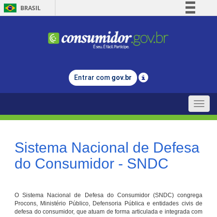
BRASIL
Simplifique!
Comunica BR
Participe
Acesso à informação
Entrar com
gov.br
Legislação
Canais
Toggle
naviga
Sistema Nacional de Defesa
do Consumidor - SNDC
O Sistema Nacional de Defesa do Consumidor (SNDC) congrega
Procons, Ministério Público, Defensoria Pública e entidades civis de
defesa do consumidor, que atuam de forma articulada e integrada com