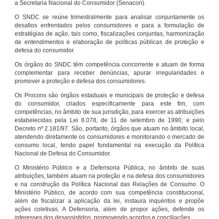
a Secretaria Nacional do Consumidor (Senacon).
O SNDC se reúne trimestralmente para analisar conjuntamente os
desafios enfrentados pelos consumidores e para a formulação de
estratégias de ação, tais como, fiscalizações conjuntas, harmonização
de entendimentos e elaboração de políticas públicas de proteção e
defesa do consumidor.
Os órgãos do SNDC têm competência concorrente e atuam de forma
complementar para receber denúncias, apurar irregularidades e
promover a proteção e defesa dos consumidores.
Os Procons são órgãos estaduais e municipais de proteção e defesa
do consumidor, criados especificamente para este fim, com
competências, no âmbito de sua jurisdição, para exercer as atribuições
estabelecidas pela Lei 8.078, de 11 de setembro de 1990, e pelo
Decreto nº 2.181/97. São, portanto, órgãos que atuam no âmbito local,
atendendo diretamente os consumidores e monitorando o mercado de
consumo local, tendo papel fundamental na execução da Política
Nacional de Defesa do Consumidor.
O Ministério Público e a Defensoria Pública, no âmbito de suas
atribuições, também atuam na proteção e na defesa dos consumidores
e na construção da Política Nacional das Relações de Consumo. O
Ministério Público, de acordo com sua competência constitucional,
além de fiscalizar a aplicação da lei, instaura inquéritos e propõe
ações coletivas. A Defensoria, além de propor ações, defende os
interesses dos desassistidos, promovendo acordos e conciliações.