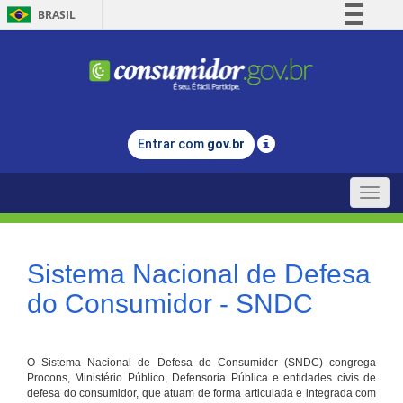
BRASIL
Simplifique!
Comunica BR
Participe
Acesso à informação
Entrar com
gov.br
Legislação
Canais
Toggle
naviga
Sistema Nacional de Defesa
do Consumidor - SNDC
O Sistema Nacional de Defesa do Consumidor (SNDC) congrega
Procons, Ministério Público, Defensoria Pública e entidades civis de
defesa do consumidor, que atuam de forma articulada e integrada com