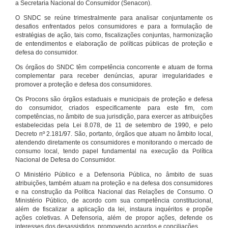
a Secretaria Nacional do Consumidor (Senacon).
O SNDC se reúne trimestralmente para analisar conjuntamente os
desafios enfrentados pelos consumidores e para a formulação de
estratégias de ação, tais como, fiscalizações conjuntas, harmonização
de entendimentos e elaboração de políticas públicas de proteção e
defesa do consumidor.
Os órgãos do SNDC têm competência concorrente e atuam de forma
complementar para receber denúncias, apurar irregularidades e
promover a proteção e defesa dos consumidores.
Os Procons são órgãos estaduais e municipais de proteção e defesa
do consumidor, criados especificamente para este fim, com
competências, no âmbito de sua jurisdição, para exercer as atribuições
estabelecidas pela Lei 8.078, de 11 de setembro de 1990, e pelo
Decreto nº 2.181/97. São, portanto, órgãos que atuam no âmbito local,
atendendo diretamente os consumidores e monitorando o mercado de
consumo local, tendo papel fundamental na execução da Política
Nacional de Defesa do Consumidor.
O Ministério Público e a Defensoria Pública, no âmbito de suas
atribuições, também atuam na proteção e na defesa dos consumidores
e na construção da Política Nacional das Relações de Consumo. O
Ministério Público, de acordo com sua competência constitucional,
além de fiscalizar a aplicação da lei, instaura inquéritos e propõe
ações coletivas. A Defensoria, além de propor ações, defende os
interesses dos desassistidos, promovendo acordos e conciliações.