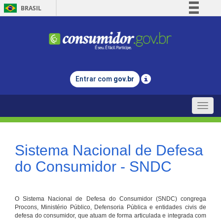
BRASIL
Simplifique!
Comunica BR
Participe
Acesso à informação
Entrar com
gov.br
Legislação
Canais
Toggle
naviga
Sistema Nacional de Defesa
do Consumidor - SNDC
O Sistema Nacional de Defesa do Consumidor (SNDC) congrega
Procons, Ministério Público, Defensoria Pública e entidades civis de
defesa do consumidor, que atuam de forma articulada e integrada com