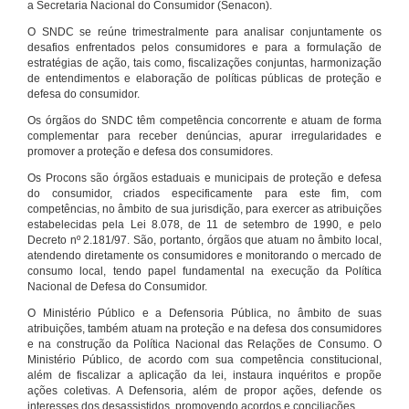
a Secretaria Nacional do Consumidor (Senacon).
O SNDC se reúne trimestralmente para analisar conjuntamente os
desafios enfrentados pelos consumidores e para a formulação de
estratégias de ação, tais como, fiscalizações conjuntas, harmonização
de entendimentos e elaboração de políticas públicas de proteção e
defesa do consumidor.
Os órgãos do SNDC têm competência concorrente e atuam de forma
complementar para receber denúncias, apurar irregularidades e
promover a proteção e defesa dos consumidores.
Os Procons são órgãos estaduais e municipais de proteção e defesa
do consumidor, criados especificamente para este fim, com
competências, no âmbito de sua jurisdição, para exercer as atribuições
estabelecidas pela Lei 8.078, de 11 de setembro de 1990, e pelo
Decreto nº 2.181/97. São, portanto, órgãos que atuam no âmbito local,
atendendo diretamente os consumidores e monitorando o mercado de
consumo local, tendo papel fundamental na execução da Política
Nacional de Defesa do Consumidor.
O Ministério Público e a Defensoria Pública, no âmbito de suas
atribuições, também atuam na proteção e na defesa dos consumidores
e na construção da Política Nacional das Relações de Consumo. O
Ministério Público, de acordo com sua competência constitucional,
além de fiscalizar a aplicação da lei, instaura inquéritos e propõe
ações coletivas. A Defensoria, além de propor ações, defende os
interesses dos desassistidos, promovendo acordos e conciliações.