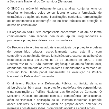
a Secretaria Nacional do Consumidor (Senacon).
O SNDC se reúne trimestralmente para analisar conjuntamente os
desafios enfrentados pelos consumidores e para a formulação de
estratégias de ação, tais como, fiscalizações conjuntas, harmonização
de entendimentos e elaboração de políticas públicas de proteção e
defesa do consumidor.
Os órgãos do SNDC têm competência concorrente e atuam de forma
complementar para receber denúncias, apurar irregularidades e
promover a proteção e defesa dos consumidores.
Os Procons são órgãos estaduais e municipais de proteção e defesa
do consumidor, criados especificamente para este fim, com
competências, no âmbito de sua jurisdição, para exercer as atribuições
estabelecidas pela Lei 8.078, de 11 de setembro de 1990, e pelo
Decreto nº 2.181/97. São, portanto, órgãos que atuam no âmbito local,
atendendo diretamente os consumidores e monitorando o mercado de
consumo local, tendo papel fundamental na execução da Política
Nacional de Defesa do Consumidor.
O Ministério Público e a Defensoria Pública, no âmbito de suas
atribuições, também atuam na proteção e na defesa dos consumidores
e na construção da Política Nacional das Relações de Consumo. O
Ministério Público, de acordo com sua competência constitucional,
além de fiscalizar a aplicação da lei, instaura inquéritos e propõe
ações coletivas. A Defensoria, além de propor ações, defende os
interesses dos desassistidos, promovendo acordos e conciliações.