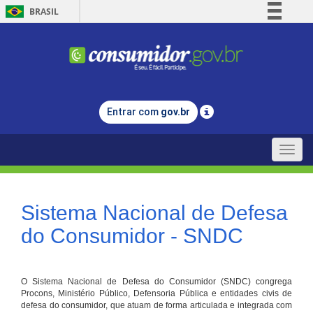
BRASIL
Simplifique!
Comunica BR
Participe
Acesso à informação
Entrar com
gov.br
Legislação
Canais
Toggle
naviga
Sistema Nacional de Defesa
do Consumidor - SNDC
O Sistema Nacional de Defesa do Consumidor (SNDC) congrega
Procons, Ministério Público, Defensoria Pública e entidades civis de
defesa do consumidor, que atuam de forma articulada e integrada com